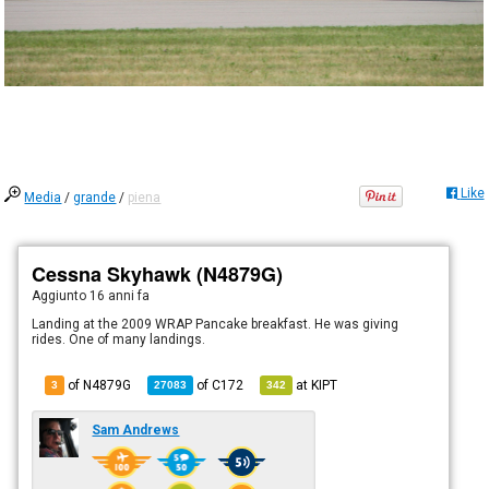
Like
Media
/
grande
/
piena
Cessna Skyhawk (N4879G)
Aggiunto
16 anni fa
Landing at the 2009 WRAP Pancake breakfast. He was giving
rides. One of many landings.
of N4879G
of
C172
at
KIPT
3
27083
342
Sam Andrews