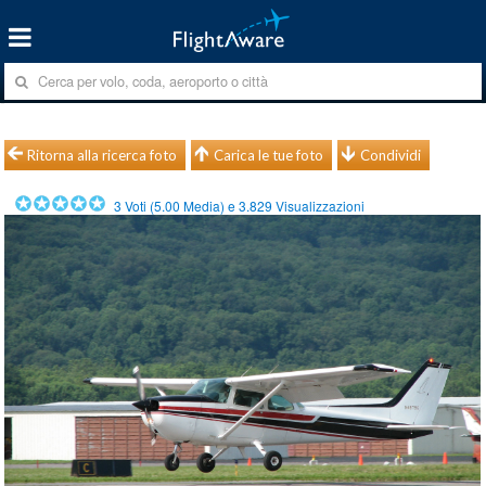
Ritorna alla ricerca foto
Carica le tue foto
Condividi
3
Voti (
5.00
Media) e
3.829
Visualizzazioni