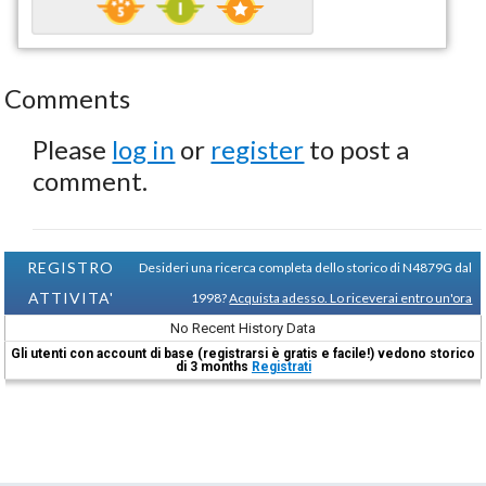
Comments
Please
log in
or
register
to post a
comment.
REGISTRO
Desideri una ricerca completa dello storico di N4879G dal
ATTIVITA'
1998?
Acquista adesso. Lo riceverai entro un'ora
No Recent History Data
Gli utenti con account di base (registrarsi è gratis e facile!) vedono storico
di 3 months
Registrati