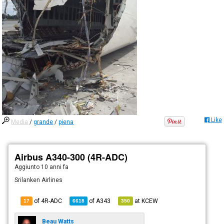
Like
Media
/
grande
/
piena
Airbus A340-300 (4R-ADC)
Aggiunto
10 anni fa
Srilanken Airlines
of 4R-ADC
of
A343
at
KCEW
17
6618
350
Beau Watts