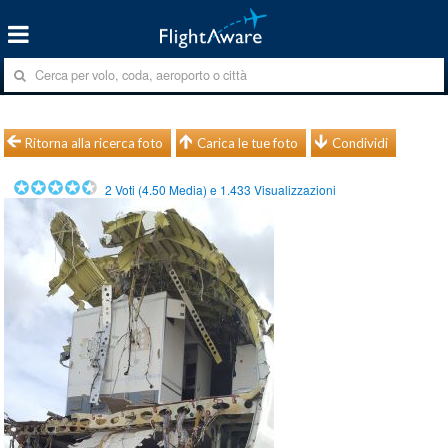
Ritorna alla ricerca foto
Carica le tue foto
Condividi
2
Voti (
4.50
Media) e
1.433
Visualizzazioni