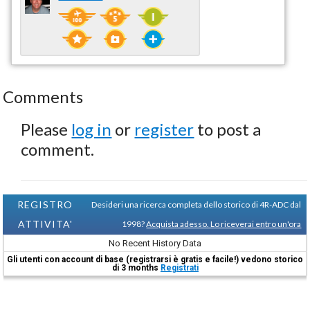
Comments
Please
log in
or
register
to post a
comment.
REGISTRO
Desideri una ricerca completa dello storico di 4R-ADC dal
ATTIVITA'
1998?
Acquista adesso. Lo riceverai entro un'ora
No Recent History Data
Gli utenti con account di base (registrarsi è gratis e facile!) vedono storico
di 3 months
Registrati