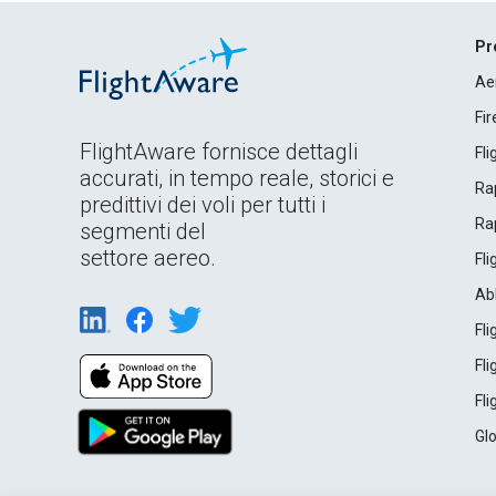
Pr
Ae
Fi
FlightAware fornisce dettagli
Fl
accurati, in tempo reale, storici e
Rap
predittivi dei voli per tutti i
Rap
segmenti del
settore aereo.
Fl
Ab
Fl
Fl
Fl
Gl