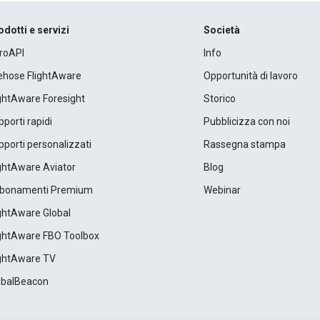
odotti e servizi
Società
roAPI
Info
rehose FlightAware
Opportunità di lavoro
ightAware Foresight
Storico
porti rapidi
Pubblicizza con noi
porti personalizzati
Rassegna stampa
ightAware Aviator
Blog
bonamenti Premium
Webinar
ightAware Global
ightAware FBO Toolbox
ightAware TV
obalBeacon