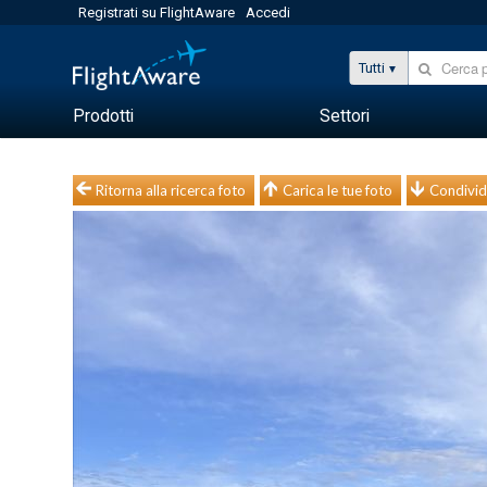
Registrati su FlightAware
Accedi
Tutti
Prodotti
Settori
Ritorna alla ricerca foto
Carica le tue foto
Condivid