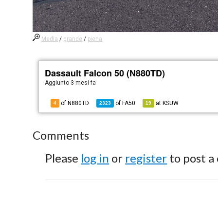
Media
/
grande
/
piena
Dassault Falcon 50 (N880TD)
Aggiunto
3 mesi fa
of N880TD
of
FA50
at
KSUW
4
2323
19
Comments
Please
log in
or
register
to post a