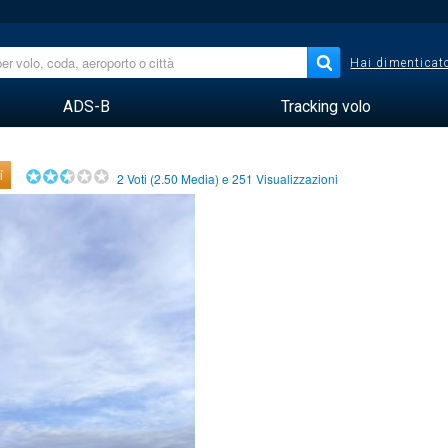
Hai dimenticato
ADS-B
Tracking volo
i
2
Voti (
2.50
Media) e
251
Visualizzazioni