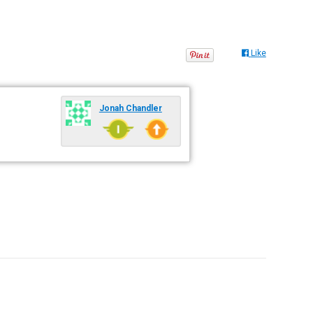
Like
Jonah Chandler