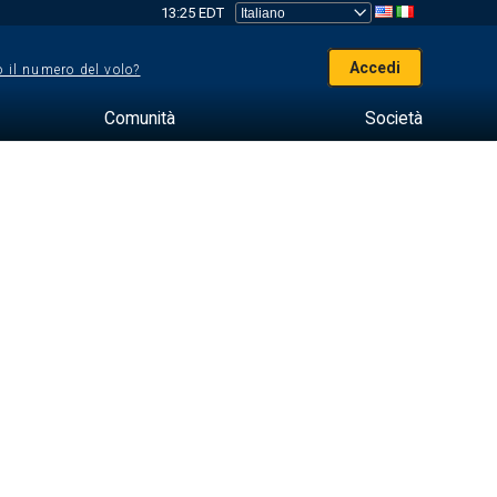
13:25 EDT
Accedi
 il numero del volo?
Comunità
Società