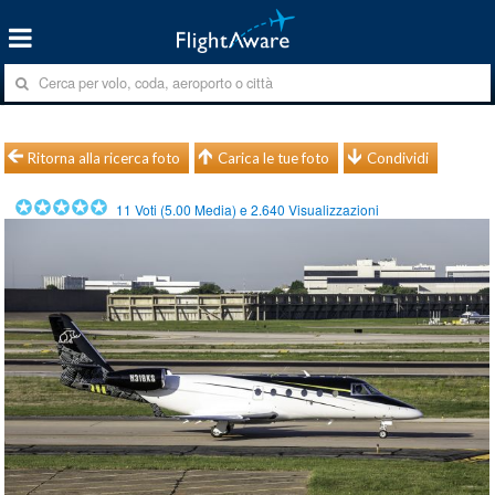
Ritorna alla ricerca foto
Carica le tue foto
Condividi
11
Voti (
5.00
Media) e
2.640
Visualizzazioni