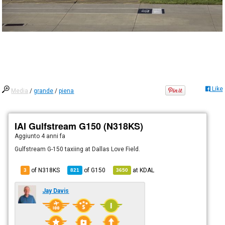
Like
Media
/
grande
/
piena
IAI Gulfstream G150 (N318KS)
Aggiunto
4 anni fa
Gulfstream G-150 taxiing at Dallas Love Field.
of N318KS
of
G150
at
KDAL
3
821
3650
Jay Davis