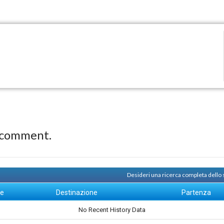
 comment.
Desideri una ricerca completa dello
ne
Destinazione
Partenza
No Recent History Data