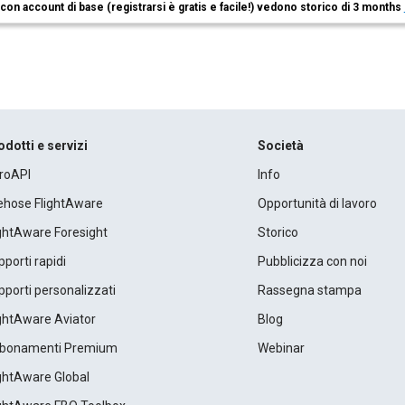
i con account di base (registrarsi è gratis e facile!) vedono storico di 3 months
odotti e servizi
Società
roAPI
Info
rehose FlightAware
Opportunità di lavoro
ightAware Foresight
Storico
porti rapidi
Pubblicizza con noi
porti personalizzati
Rassegna stampa
ightAware Aviator
Blog
bonamenti Premium
Webinar
ightAware Global