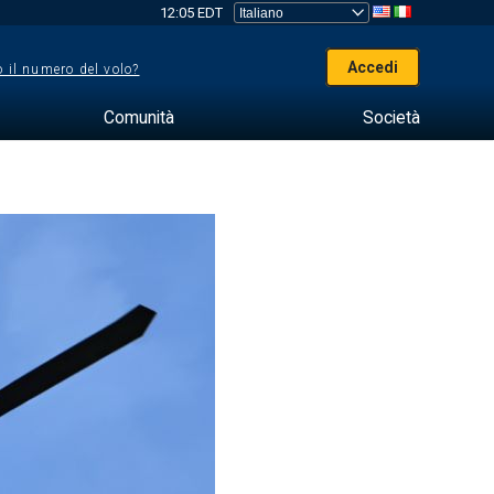
12:05 EDT
Accedi
 il numero del volo?
Comunità
Società