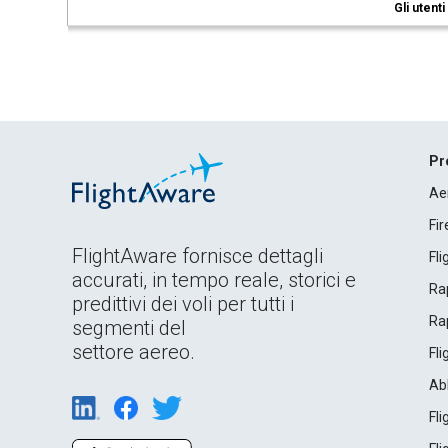
Gli utent
Pr
Ae
Fi
FlightAware fornisce dettagli
Fl
accurati, in tempo reale, storici e
Rap
predittivi dei voli per tutti i
Rap
segmenti del
settore aereo.
Fl
Ab
Fl