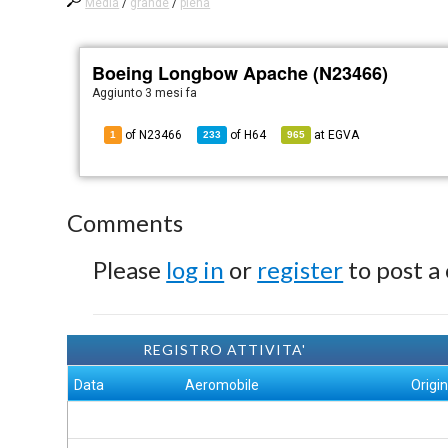
Media
/
grande
/
piena
Boeing Longbow Apache (N23466)
Aggiunto
3 mesi fa
of N23466
of
H64
at
EGVA
1
233
965
Comments
Please
log in
or
register
to post a
REGISTRO ATTIVITA'
Data
Aeromobile
Origi