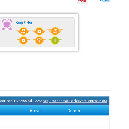
King F Hui
 storico di N23466 dal 1998?
Acquista adesso. Lo riceverai entro un'ora
Arrivo
Durata