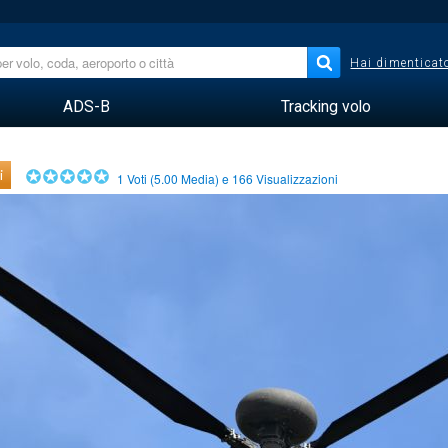
Hai dimenticato
ADS-B
Tracking volo
i
1
Voti (
5.00
Media) e
166
Visualizzazioni