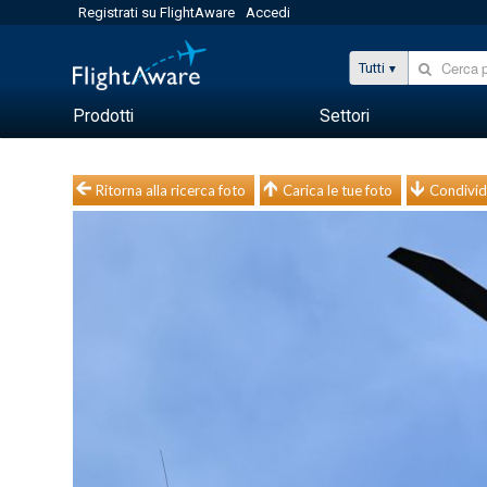
Registrati su FlightAware
Accedi
Tutti
Prodotti
Settori
Ritorna alla ricerca foto
Carica le tue foto
Condivid