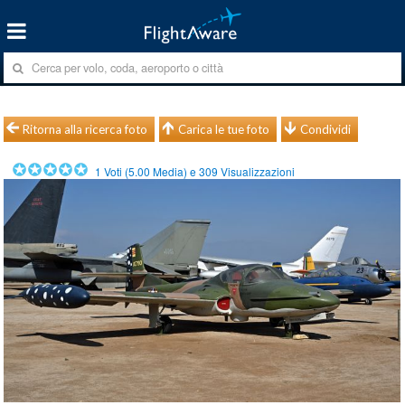
Ritorna alla ricerca foto
Carica le tue foto
Condividi
1
Voti (
5.00
Media) e
309
Visualizzazioni