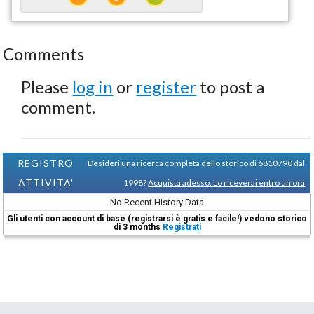
Comments
Please
log in
or
register
to post a
comment.
REGISTRO
Desideri una ricerca completa dello storico di 6810790 dal
ATTIVITA'
1998?
Acquista adesso. Lo riceverai entro un'ora
No Recent History Data
Gli utenti con account di base (registrarsi è gratis e facile!) vedono storico
di 3 months
Registrati