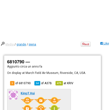
Like
Media
/
grande
/
piena
6810790 —
Aggiunto
circa un anno fa
On display at March Field Air Museum, Riverside, CA, USA.
of 6810790
of
A37B
at
KRIV
1
14
475
King F Hui