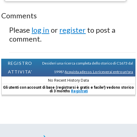
Comments
Please
log in
or
register
to post a
comment.
REGISTRO
Desideri una ricerca completa dello storico di C1673 dal
ATTIVITA'
1998?
Acquista adesso. Lo riceverai entro un'ora
No Recent History Data
Gli utenti con account di base (registrarsi è gratis e facile!) vedono storico
di 3 months
Registrati