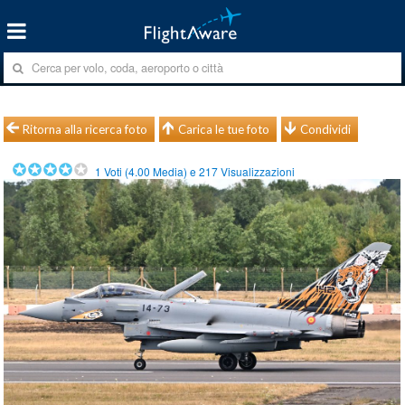
Ritorna alla ricerca foto
Carica le tue foto
Condividi
1
Voti (
4.00
Media) e
217
Visualizzazioni