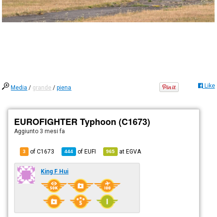
Like
Media
/
grande
/
piena
EUROFIGHTER Typhoon (C1673)
Aggiunto
3 mesi fa
of C1673
of
EUFI
at
EGVA
3
444
965
King F Hui