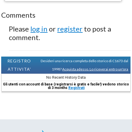
Comments
Please
log in
or
register
to post a
comment.
REGISTRO
Desideri una ricerca completa dello storico di C1673 dal
ATTIVITA'
1998?
Acquista adesso. Lo riceverai entro un'ora
No Recent History Data
Gli utenti con account di base (registrarsi è gratis e facile!) vedono storico
di 3 months
Registrati