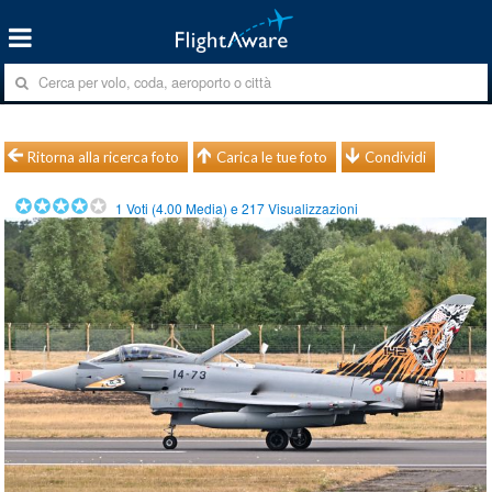
Ritorna alla ricerca foto
Carica le tue foto
Condividi
1
Voti (
4.00
Media) e
217
Visualizzazioni