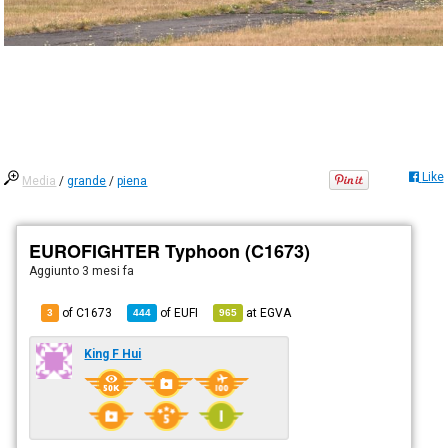
Like
Media
/
grande
/
piena
EUROFIGHTER Typhoon (C1673)
Aggiunto
3 mesi fa
of C1673
of
EUFI
at
EGVA
3
444
965
King F Hui