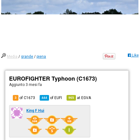
Like
Media
/
grande
/
piena
EUROFIGHTER Typhoon (C1673)
Aggiunto
3 mesi fa
of C1673
of
EUFI
at
EGVA
3
444
965
King F Hui