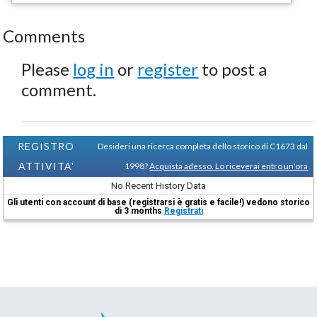
Comments
Please
log in
or
register
to post a
comment.
REGISTRO
Desideri una ricerca completa dello storico di C1673 dal
ATTIVITA'
1998?
Acquista adesso. Lo riceverai entro un'ora
No Recent History Data
Gli utenti con account di base (registrarsi è gratis e facile!) vedono storico
di 3 months
Registrati