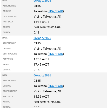
06/ago/2026
DATA
C185
AEROMOBILE
Talkeetna
(
TKA / PATK
)
ORIGINE
Vicino Talkeetna, AK
DESTINAZIONE
18:18
AKDT
PARTENZA
Last seen 18:32
AKDT
ARRIVO
0:13
DURATA
06/ago/2026
DATA
C185
AEROMOBILE
Vicino Talkeetna, AK
ORIGINE
Talkeetna
(
TKA / PATK
)
DESTINAZIONE
17:30
AKDT
PARTENZA
17:45
AKDT
ARRIVO
0:14
DURATA
06/ago/2026
DATA
C185
AEROMOBILE
Talkeetna
(
TKA / PATK
)
ORIGINE
Vicino Talkeetna, AK
DESTINAZIONE
15:56
AKDT
PARTENZA
Last seen 16:10
AKDT
ARRIVO
0:13
DURATA