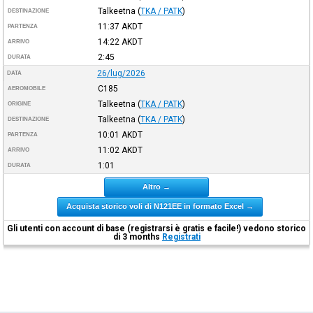
Talkeetna
(
TKA / PATK
)
DESTINAZIONE
11:37
AKDT
PARTENZA
14:22
AKDT
ARRIVO
2:45
DURATA
26/lug/2026
DATA
C185
AEROMOBILE
Talkeetna
(
TKA / PATK
)
ORIGINE
Talkeetna
(
TKA / PATK
)
DESTINAZIONE
10:01
AKDT
PARTENZA
11:02
AKDT
ARRIVO
1:01
DURATA
Altro →
Acquista storico voli di N121EE in formato Excel →
Gli utenti con account di base (registrarsi è gratis e facile!) vedono storico
di 3 months
Registrati