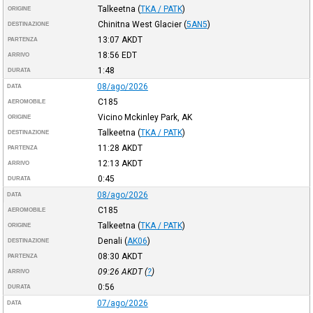
Talkeetna
(
TKA / PATK
)
ORIGINE
Chinitna West Glacier
(
5AN5
)
DESTINAZIONE
13:07
AKDT
PARTENZA
18:56
EDT
ARRIVO
1:48
DURATA
08/ago/2026
DATA
C185
AEROMOBILE
Vicino Mckinley Park, AK
ORIGINE
Talkeetna
(
TKA / PATK
)
DESTINAZIONE
11:28
AKDT
PARTENZA
12:13
AKDT
ARRIVO
0:45
DURATA
08/ago/2026
DATA
C185
AEROMOBILE
Talkeetna
(
TKA / PATK
)
ORIGINE
Denali
(
AK06
)
DESTINAZIONE
08:30
AKDT
PARTENZA
09:26
AKDT
(
?
)
ARRIVO
0:56
DURATA
07/ago/2026
DATA