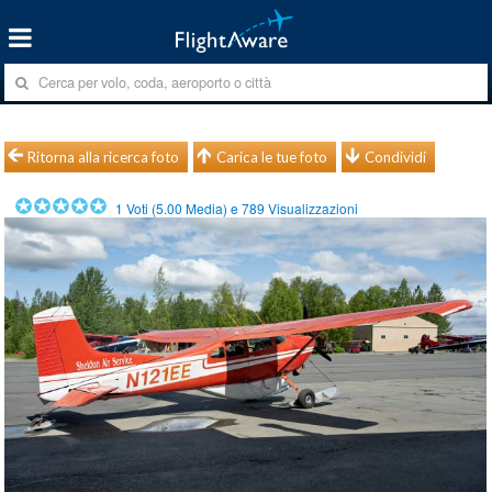
Ritorna alla ricerca foto
Carica le tue foto
Condividi
1
Voti (
5.00
Media) e
789
Visualizzazioni