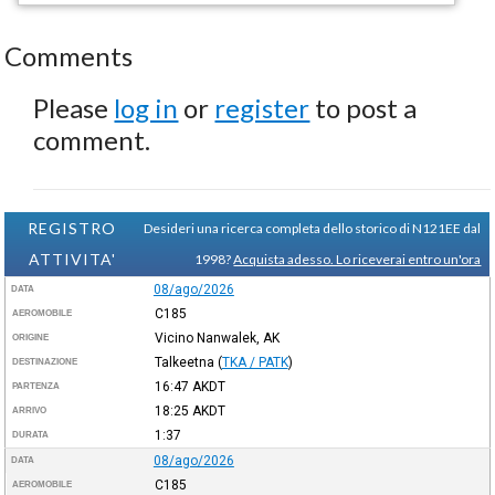
Comments
Please
log in
or
register
to post a
comment.
REGISTRO
Desideri una ricerca completa dello storico di N121EE dal
ATTIVITA'
1998?
Acquista adesso. Lo riceverai entro un'ora
08/ago/2026
DATA
C185
AEROMOBILE
Vicino Nanwalek, AK
ORIGINE
Talkeetna
(
TKA / PATK
)
DESTINAZIONE
16:47
AKDT
PARTENZA
18:25
AKDT
ARRIVO
1:37
DURATA
08/ago/2026
DATA
C185
AEROMOBILE