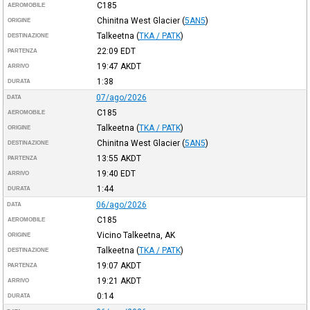
C185
AEROMOBILE
Chinitna West Glacier
(
5AN5
)
ORIGINE
Talkeetna
(
TKA / PATK
)
DESTINAZIONE
22:09
EDT
PARTENZA
19:47
AKDT
ARRIVO
1:38
DURATA
07/ago/2026
DATA
C185
AEROMOBILE
Talkeetna
(
TKA / PATK
)
ORIGINE
Chinitna West Glacier
(
5AN5
)
DESTINAZIONE
13:55
AKDT
PARTENZA
19:40
EDT
ARRIVO
1:44
DURATA
06/ago/2026
DATA
C185
AEROMOBILE
Vicino Talkeetna, AK
ORIGINE
Talkeetna
(
TKA / PATK
)
DESTINAZIONE
19:07
AKDT
PARTENZA
19:21
AKDT
ARRIVO
0:14
DURATA