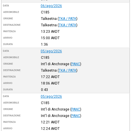
06/ago/2026
DATA
C185
AEROMOBILE
Talkeetna
(
TKA / PATK
)
ORIGINE
Talkeetna
(
TKA / PATK
)
DESTINAZIONE
13:23
AKDT
PARTENZA
15:00
AKDT
ARRIVO
1:36
DURATA
05/ago/2026
DATA
C185
AEROMOBILE
Int'l di Anchorage
(
PANC
)
ORIGINE
Talkeetna
(
TKA / PATK
)
DESTINAZIONE
17:22
AKDT
PARTENZA
18:06
AKDT
ARRIVO
0:43
DURATA
05/ago/2026
DATA
C185
AEROMOBILE
Int'l di Anchorage
(
PANC
)
ORIGINE
Int'l di Anchorage
(
PANC
)
DESTINAZIONE
12:21
AKDT
PARTENZA
12:24
AKDT
ARRIVO