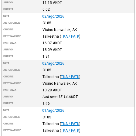
11:15
AKDT
ARRIVO
0:02
DURATA
02/ago/2026
DATA
C185
AEROMOBILE
Vicino Nanwalek, AK
ORIGINE
Talkeetna
(
TKA / PATK
)
DESTINAZIONE
16:37
AKDT
PARTENZA
18:09
AKDT
ARRIVO
1:31
DURATA
02/ago/2026
DATA
C185
AEROMOBILE
Talkeetna
(
TKA / PATK
)
ORIGINE
Vicino Nanwalek, AK
DESTINAZIONE
13:29
AKDT
PARTENZA
Last seen 15:14
AKDT
ARRIVO
1:45
DURATA
01/ago/2026
DATA
C185
AEROMOBILE
Talkeetna
(
TKA / PATK
)
ORIGINE
Talkeetna
(
TKA / PATK
)
DESTINAZIONE