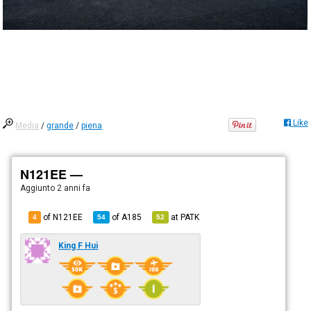
Like
Media
/
grande
/
piena
N121EE —
Aggiunto
2 anni fa
of N121EE
of
A185
at
PATK
4
54
52
King F Hui