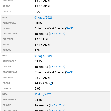
16:03
AKDT
PARTENZA
18:26
AKDT
ARRIVO
2:22
DURATA
01/ago/2026
DATA
C185
AEROMOBILE
Chinitna West Glacier
(
5AN5
)
ORIGINE
Talkeetna
(
TKA / PATK
)
DESTINAZIONE
14:38
EDT
PARTENZA
12:16
AKDT
ARRIVO
1:37
DURATA
01/ago/2026
DATA
C185
AEROMOBILE
Talkeetna
(
TKA / PATK
)
ORIGINE
Chinitna West Glacier
(
5AN5
)
DESTINAZIONE
08:22
AKDT
PARTENZA
14:27
EDT
(
?
)
ARRIVO
2:05
DURATA
31/lug/2026
DATA
C185
AEROMOBILE
Talkeetna
(
TKA / PATK
)
ORIGINE
Talkeetna
(
TKA / PATK
)
DESTINAZIONE