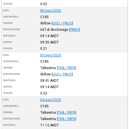
0:02
DURATA
05/ago/2026
DATA
C185
AEROMOBILE
Willow
(
UUO / PAUO
)
ORIGINE
Int'l di Anchorage
(
PANC
)
DESTINAZIONE
09:14
AKDT
PARTENZA
09:35
AKDT
ARRIVO
0:21
DURATA
05/ago/2026
DATA
C185
AEROMOBILE
Talkeetna
(
TKA / PATK
)
ORIGINE
Willow
(
UUO / PAUO
)
DESTINAZIONE
08:41
AKDT
PARTENZA
09:14
AKDT
ARRIVO
0:32
DURATA
04/ago/2026
DATA
C185
AEROMOBILE
Talkeetna
(
TKA / PATK
)
ORIGINE
Talkeetna
(
TKA / PATK
)
DESTINAZIONE
11:12
AKDT
PARTENZA