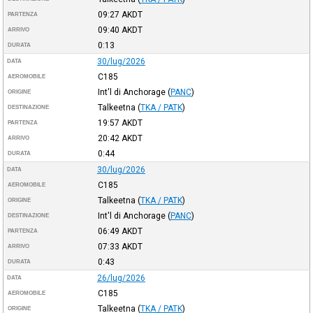
09:27
AKDT
PARTENZA
09:40
AKDT
ARRIVO
0:13
DURATA
30/lug/2026
DATA
C185
AEROMOBILE
Int'l di Anchorage
(
PANC
)
ORIGINE
Talkeetna
(
TKA / PATK
)
DESTINAZIONE
19:57
AKDT
PARTENZA
20:42
AKDT
ARRIVO
0:44
DURATA
30/lug/2026
DATA
C185
AEROMOBILE
Talkeetna
(
TKA / PATK
)
ORIGINE
Int'l di Anchorage
(
PANC
)
DESTINAZIONE
06:49
AKDT
PARTENZA
07:33
AKDT
ARRIVO
0:43
DURATA
26/lug/2026
DATA
C185
AEROMOBILE
Talkeetna
(
TKA / PATK
)
ORIGINE