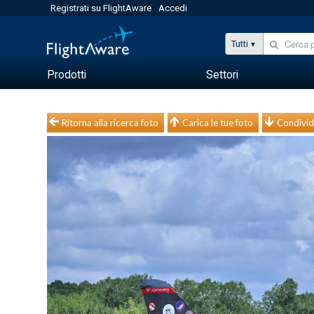
Registrati su FlightAware
Accedi
Tutti
Prodotti
Settori
Ritorna alla ricerca foto
Carica le tue foto
Condivid