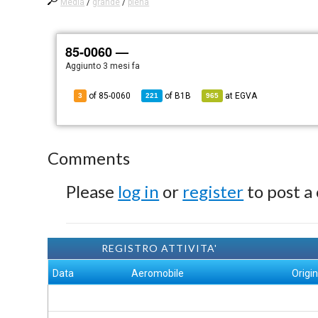
Media
/
grande
/
piena
85-0060 —
Aggiunto
3 mesi fa
of 85-0060
of
B1B
at
EGVA
3
221
965
Comments
Please
log in
or
register
to post a
REGISTRO ATTIVITA'
Data
Aeromobile
Origi