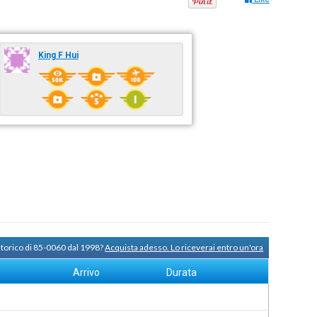
King F Hui
storico di 85-0060 dal 1998?
Acquista adesso. Lo riceverai entro un'ora
Arrivo
Durata