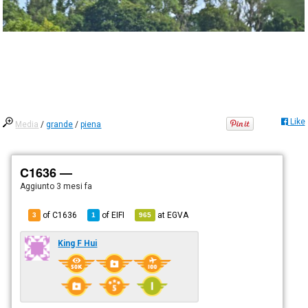
Like
Media
/
grande
/
piena
C1636 —
Aggiunto
3 mesi fa
of C1636
of
EIFI
at
EGVA
3
1
965
King F Hui