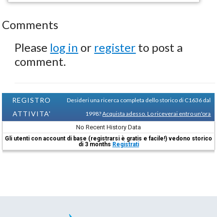
Comments
Please
log in
or
register
to post a
comment.
REGISTRO
Desideri una ricerca completa dello storico di C1636 dal
ATTIVITA'
1998?
Acquista adesso. Lo riceverai entro un'ora
No Recent History Data
Gli utenti con account di base (registrarsi è gratis e facile!) vedono storico
di 3 months
Registrati