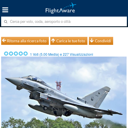
Ritorna alla ricerca foto
Carica le tue foto
Condividi
1
Voti (
5.00
Media) e
227
Visualizzazioni