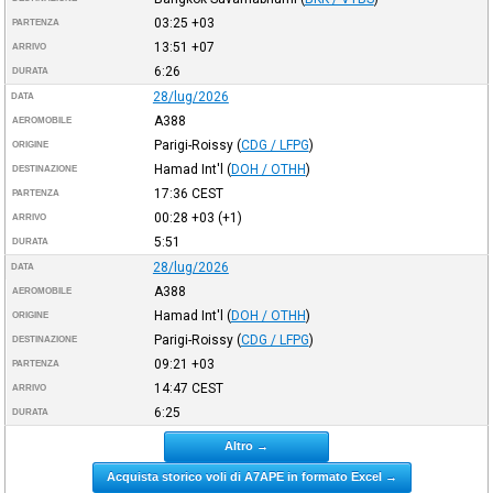
03:25
+03
PARTENZA
13:51
+07
ARRIVO
6:26
DURATA
28/lug/2026
DATA
A388
AEROMOBILE
Parigi-Roissy
(
CDG / LFPG
)
ORIGINE
Hamad Int'l
(
DOH / OTHH
)
DESTINAZIONE
17:36
CEST
PARTENZA
00:28
+03
(+1)
ARRIVO
5:51
DURATA
28/lug/2026
DATA
A388
AEROMOBILE
Hamad Int'l
(
DOH / OTHH
)
ORIGINE
Parigi-Roissy
(
CDG / LFPG
)
DESTINAZIONE
09:21
+03
PARTENZA
14:47
CEST
ARRIVO
6:25
DURATA
Altro →
Acquista storico voli di A7APE in formato Excel →