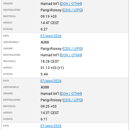
Hamad Int'l
(
DOH / OTHH
)
ORIGINE
Parigi-Roissy
(
CDG / LFPG
)
DESTINAZIONE
09:19
+03
PARTENZA
14:47
CEST
ARRIVO
6:27
DURATA
07/ago/2026
DATA
A388
AEROMOBILE
Parigi-Roissy
(
CDG / LFPG
)
ORIGINE
Hamad Int'l
(
DOH / OTHH
)
DESTINAZIONE
18:28
CEST
PARTENZA
01:13
+03
(+1)
ARRIVO
5:44
DURATA
07/ago/2026
DATA
A388
AEROMOBILE
Hamad Int'l
(
DOH / OTHH
)
ORIGINE
Parigi-Roissy
(
CDG / LFPG
)
DESTINAZIONE
09:25
+03
PARTENZA
14:37
CEST
ARRIVO
6:11
DURATA
07/ago/2026
DATA