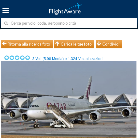
Ritorna alla ricerca foto
Carica le tue foto
Condividi
3
Voti (
5.00
Media) e
1.324
Visualizzazioni