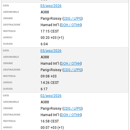
03/ago/2026
DATA
A388
AEROMOBILE
Parigi-Roissy
(
CDG / LFPG
)
ORIGINE
Hamad Int'l
(
DOH / OTHH
)
DESTINAZIONE
17:15
CEST
PARTENZA
00:20
+03
(+1)
ARRIVO
6:04
DURATA
03/ago/2026
DATA
A388
AEROMOBILE
Hamad Int'l
(
DOH / OTHH
)
ORIGINE
Parigi-Roissy
(
CDG / LFPG
)
DESTINAZIONE
09:08
+03
PARTENZA
14:26
CEST
ARRIVO
6:17
DURATA
02/ago/2026
DATA
A388
AEROMOBILE
Parigi-Roissy
(
CDG / LFPG
)
ORIGINE
Hamad Int'l
(
DOH / OTHH
)
DESTINAZIONE
16:58
CEST
PARTENZA
00:07
+03
(+1)
ARRIVO