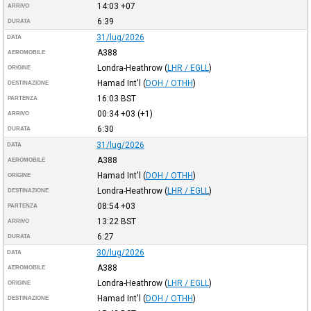
14:03
+07
ARRIVO
6:39
DURATA
31/lug/2026
DATA
A388
AEROMOBILE
Londra-Heathrow
(
LHR / EGLL
)
ORIGINE
Hamad Int'l
(
DOH / OTHH
)
DESTINAZIONE
16:03
BST
PARTENZA
00:34
+03
(+1)
ARRIVO
6:30
DURATA
31/lug/2026
DATA
A388
AEROMOBILE
Hamad Int'l
(
DOH / OTHH
)
ORIGINE
Londra-Heathrow
(
LHR / EGLL
)
DESTINAZIONE
08:54
+03
PARTENZA
13:22
BST
ARRIVO
6:27
DURATA
30/lug/2026
DATA
A388
AEROMOBILE
Londra-Heathrow
(
LHR / EGLL
)
ORIGINE
Hamad Int'l
(
DOH / OTHH
)
DESTINAZIONE