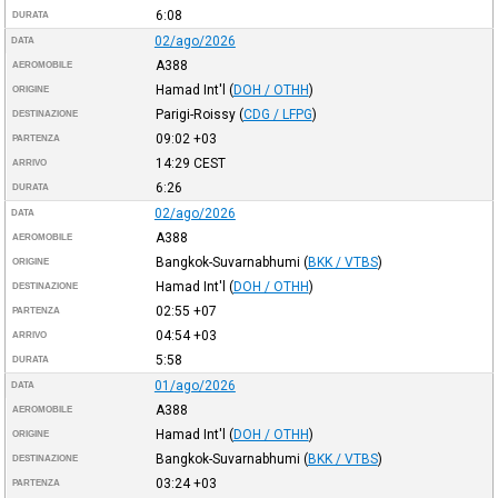
6:08
DURATA
02/ago/2026
DATA
A388
AEROMOBILE
Hamad Int'l
(
DOH / OTHH
)
ORIGINE
Parigi-Roissy
(
CDG / LFPG
)
DESTINAZIONE
09:02
+03
PARTENZA
14:29
CEST
ARRIVO
6:26
DURATA
02/ago/2026
DATA
A388
AEROMOBILE
Bangkok-Suvarnabhumi
(
BKK / VTBS
)
ORIGINE
Hamad Int'l
(
DOH / OTHH
)
DESTINAZIONE
02:55
+07
PARTENZA
04:54
+03
ARRIVO
5:58
DURATA
01/ago/2026
DATA
A388
AEROMOBILE
Hamad Int'l
(
DOH / OTHH
)
ORIGINE
Bangkok-Suvarnabhumi
(
BKK / VTBS
)
DESTINAZIONE
03:24
+03
PARTENZA