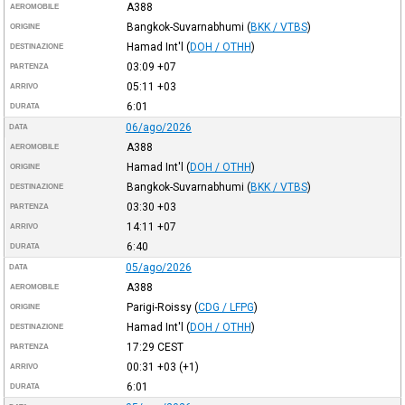
A388
AEROMOBILE
Bangkok-Suvarnabhumi
(
BKK / VTBS
)
ORIGINE
Hamad Int'l
(
DOH / OTHH
)
DESTINAZIONE
03:09
+07
PARTENZA
05:11
+03
ARRIVO
6:01
DURATA
06/ago/2026
DATA
A388
AEROMOBILE
Hamad Int'l
(
DOH / OTHH
)
ORIGINE
Bangkok-Suvarnabhumi
(
BKK / VTBS
)
DESTINAZIONE
03:30
+03
PARTENZA
14:11
+07
ARRIVO
6:40
DURATA
05/ago/2026
DATA
A388
AEROMOBILE
Parigi-Roissy
(
CDG / LFPG
)
ORIGINE
Hamad Int'l
(
DOH / OTHH
)
DESTINAZIONE
17:29
CEST
PARTENZA
00:31
+03
(+1)
ARRIVO
6:01
DURATA