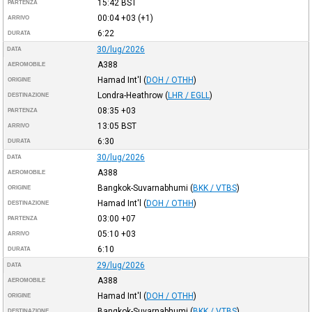
15:42
BST
PARTENZA
00:04
+03
(+1)
ARRIVO
6:22
DURATA
30/lug/2026
DATA
A388
AEROMOBILE
Hamad Int'l
(
DOH / OTHH
)
ORIGINE
Londra-Heathrow
(
LHR / EGLL
)
DESTINAZIONE
08:35
+03
PARTENZA
13:05
BST
ARRIVO
6:30
DURATA
30/lug/2026
DATA
A388
AEROMOBILE
Bangkok-Suvarnabhumi
(
BKK / VTBS
)
ORIGINE
Hamad Int'l
(
DOH / OTHH
)
DESTINAZIONE
03:00
+07
PARTENZA
05:10
+03
ARRIVO
6:10
DURATA
29/lug/2026
DATA
A388
AEROMOBILE
Hamad Int'l
(
DOH / OTHH
)
ORIGINE
Bangkok-Suvarnabhumi
(
BKK / VTBS
)
DESTINAZIONE