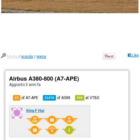
Like
Media
/
grande
/
piena
Airbus A380-800 (A7-APE)
Aggiunto
5 anni fa
of A7-APE
of
A388
at
VTBS
23
21478
959
King F Hui