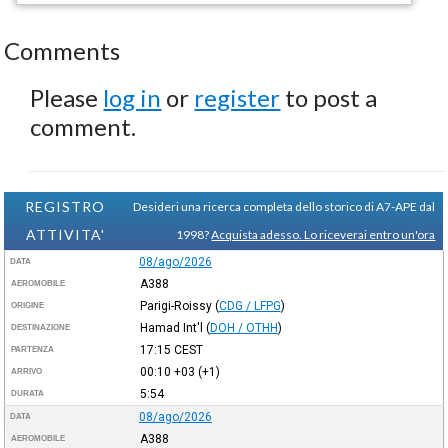
Comments
Please
log in
or
register
to post a
comment.
REGISTRO
Desideri una ricerca completa dello storico di A7-APE dal
ATTIVITA'
1998?
Acquista adesso. Lo riceverai entro un'ora
08/ago/2026
DATA
A388
AEROMOBILE
Parigi-Roissy
(
CDG / LFPG
)
ORIGINE
Hamad Int'l
(
DOH / OTHH
)
DESTINAZIONE
17:15
CEST
PARTENZA
00:10
+03
(+1)
ARRIVO
5:54
DURATA
08/ago/2026
DATA
A388
AEROMOBILE