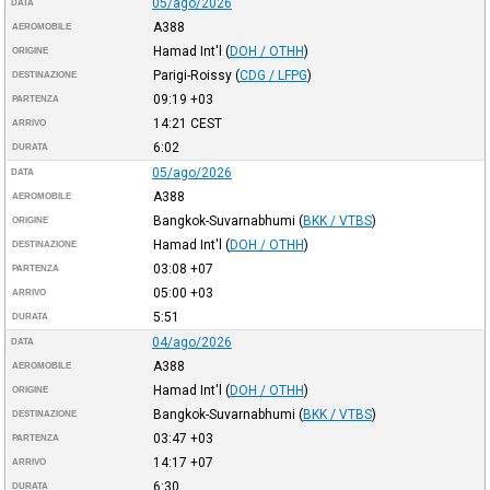
05/ago/2026
DATA
A388
AEROMOBILE
Hamad Int'l
(
DOH / OTHH
)
ORIGINE
Parigi-Roissy
(
CDG / LFPG
)
DESTINAZIONE
09:19
+03
PARTENZA
14:21
CEST
ARRIVO
6:02
DURATA
05/ago/2026
DATA
A388
AEROMOBILE
Bangkok-Suvarnabhumi
(
BKK / VTBS
)
ORIGINE
Hamad Int'l
(
DOH / OTHH
)
DESTINAZIONE
03:08
+07
PARTENZA
05:00
+03
ARRIVO
5:51
DURATA
04/ago/2026
DATA
A388
AEROMOBILE
Hamad Int'l
(
DOH / OTHH
)
ORIGINE
Bangkok-Suvarnabhumi
(
BKK / VTBS
)
DESTINAZIONE
03:47
+03
PARTENZA
14:17
+07
ARRIVO
6:30
DURATA