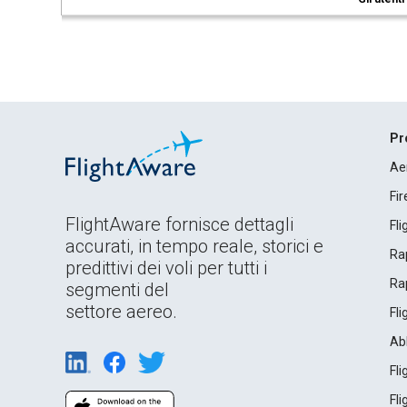
Pr
Ae
Fi
FlightAware fornisce dettagli
Fl
accurati, in tempo reale, storici e
Rap
predittivi dei voli per tutti i
Rap
segmenti del
settore aereo.
Fl
Ab
Fl
Fl