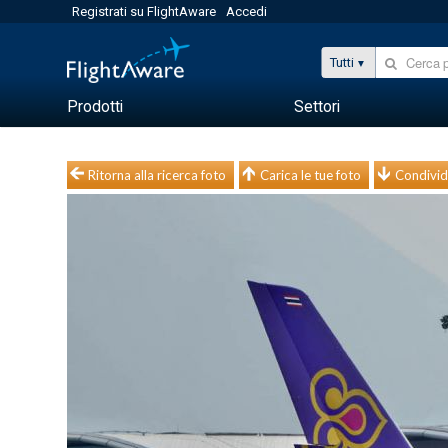
Registrati su FlightAware
Accedi
Tutti
Prodotti
Settori
Ritorna alla ricerca foto
Carica le tue foto
Condivid