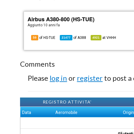
Airbus A380-800 (HS-TUE)
Aggiunto
10 anni fa
of HS-TUE
of
A388
at
VHHH
59
21477
4921
Comments
Please
log in
or
register
to post a
REGISTRO ATTIVITA'
Data
Aeromobile
Origi
Gli utent