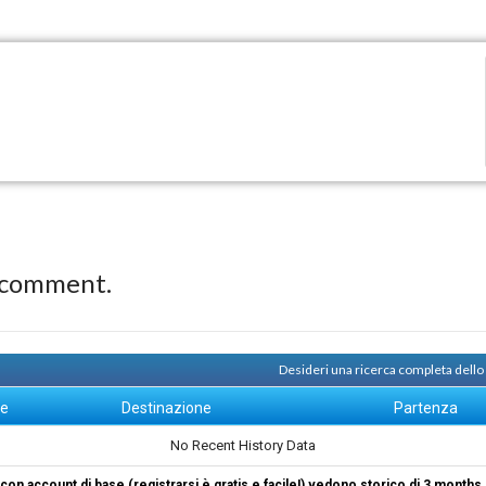
 comment.
Desideri una ricerca completa dello
ne
Destinazione
Partenza
No Recent History Data
i con account di base (registrarsi è gratis e facile!) vedono storico di 3 months