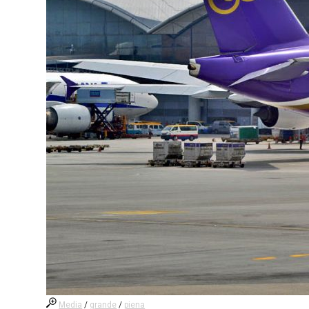
Media
/
grande
/
piena