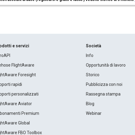
odotti e servizi
Società
roAPI
Info
rehose FlightAware
Opportunità di lavoro
ightAware Foresight
Storico
porti rapidi
Pubblicizza con noi
porti personalizzati
Rassegna stampa
ightAware Aviator
Blog
bonamenti Premium
Webinar
ightAware Global
ightAware FBO Toolbox