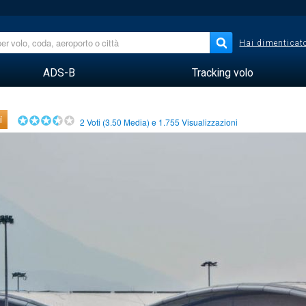
Hai dimenticato
ADS-B
Tracking volo
i
2
Voti (
3.50
Media) e
1.755
Visualizzazioni