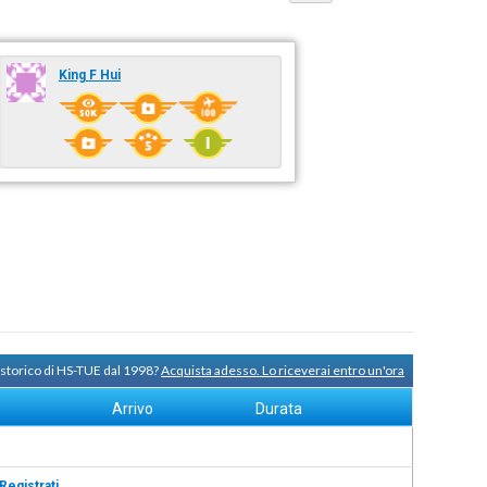
King F Hui
 storico di HS-TUE dal 1998?
Acquista adesso. Lo riceverai entro un'ora
Arrivo
Durata
Registrati