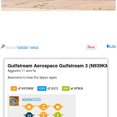
Like
Media
/
grande
/
piena
Gulfstream Aerospace Gulfstream 3 (N939KM)
Aggiunto
11 anni fa
Awesome to hear the Speys again
of N939KM
of
GLF3
at
KPWA
14
1125
504
alaskan727s