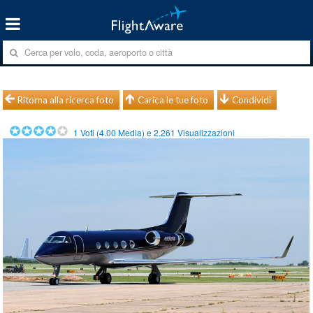
Ritorna alla ricerca foto
Carica le tue foto
Condividi
1
Voti (
4.00
Media) e
2.261
Visualizzazioni