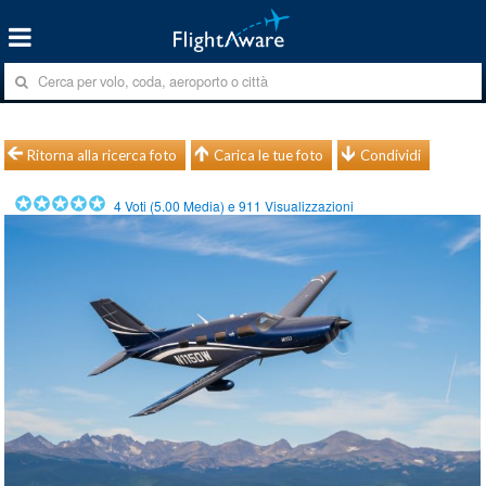
Ritorna alla ricerca foto
Carica le tue foto
Condividi
4
Voti (
5.00
Media) e
911
Visualizzazioni