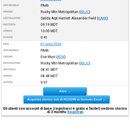
PA46
AEROMOBILE
Rocky Mtn Metropolitan
(
KBJC
)
ORIGINE
Salida Arpt Harriett Alexander Field
(
KANK
)
DESTINAZIONE
09:19
MDT
PARTENZA
10:00
MDT
ARRIVO
0:41
DURATA
01/ago/2026
DATA
PA46
AEROMOBILE
Erie Muni
(
KEIK
)
ORIGINE
Rocky Mtn Metropolitan
(
KBJC
)
DESTINAZIONE
08:41
MDT
PARTENZA
08:48
MDT
ARRIVO
0:07
DURATA
Altro →
Acquista storico voli di N115DW in formato Excel →
Gli utenti con account di base (registrarsi è gratis e facile!) vedono storico
di 3 months
Registrati