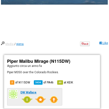
Like
Media
/
piena
Piper Malibu Mirage (N115DW)
Aggiunto
circa un anno fa
Piper M350 over the Colorado Rockies.
of N115DW
of
PA46
at
KEIK
2
3434
40
DW Wallace