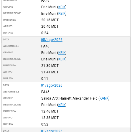
PA46
AEROMOBILE
Erie Muni
(
KEIK
)
ORIGINE
Erie Muni
(
KEIK
)
DESTINAZIONE
20:15
MDT
PARTENZA
20:40
MDT
ARRIVO
0:24
DURATA
05/ago/2026
DATA
PA46
AEROMOBILE
Erie Muni
(
KEIK
)
ORIGINE
Erie Muni
(
KEIK
)
DESTINAZIONE
21:30
MDT
PARTENZA
21:41
MDT
ARRIVO
0:11
DURATA
01/ago/2026
DATA
PA46
AEROMOBILE
Salida Arpt Harriett Alexander Field
(
KANK
)
ORIGINE
Erie Muni
(
KEIK
)
DESTINAZIONE
12:46
MDT
PARTENZA
13:38
MDT
ARRIVO
0:52
DURATA
01/ago/2026
DATA