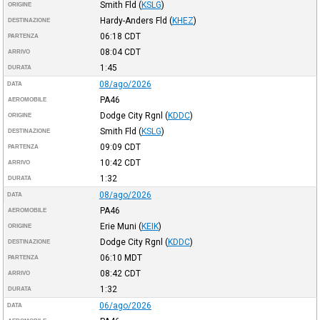
Smith Fld
(
KSLG
)
ORIGINE
Hardy-Anders Fld
(
KHEZ
)
DESTINAZIONE
06:18
CDT
PARTENZA
08:04
CDT
ARRIVO
1:45
DURATA
08/ago/2026
DATA
PA46
AEROMOBILE
Dodge City Rgnl
(
KDDC
)
ORIGINE
Smith Fld
(
KSLG
)
DESTINAZIONE
09:09
CDT
PARTENZA
10:42
CDT
ARRIVO
1:32
DURATA
08/ago/2026
DATA
PA46
AEROMOBILE
Erie Muni
(
KEIK
)
ORIGINE
Dodge City Rgnl
(
KDDC
)
DESTINAZIONE
06:10
MDT
PARTENZA
08:42
CDT
ARRIVO
1:32
DURATA
06/ago/2026
DATA