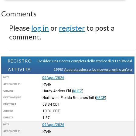
Comments
Please
log in
or
register
to post a
comment.
REGISTRO
Desideri una ricerca completa dello storico di N115DW dal
ATTIVITA'
1998?
Acquista adesso. Lo riceverai entro un'ora
09/ago/2026
DATA
PA46
AEROMOBILE
Hardy-Anders Fld
(
KHEZ
)
ORIGINE
Northwest Florida Beaches Intl
(
KECP
)
DESTINAZIONE
08:34
CDT
PARTENZA
10:31
CDT
ARRIVO
1:57
DURATA
09/ago/2026
DATA
PA46
AEROMOBILE