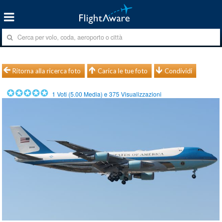
Ritorna alla ricerca foto
Carica le tue foto
Condividi
1
Voti (
5.00
Media) e
375
Visualizzazioni