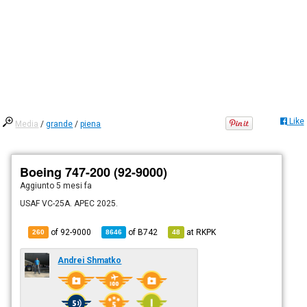
Like
Media
/
grande
/
piena
Boeing 747-200 (92-9000)
Aggiunto
5 mesi fa
USAF VC-25A. APEC 2025.
of 92-9000
of
B742
at
RKPK
260
8646
48
Andrei Shmatko