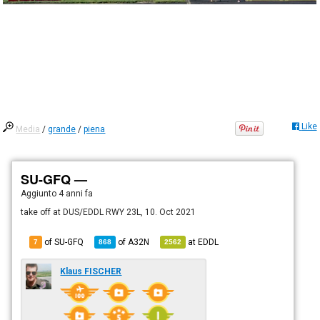
Like
Media
/
grande
/
piena
SU-GFQ —
Aggiunto
4 anni fa
take off at DUS/EDDL RWY 23L, 10. Oct 2021
of SU-GFQ
of
A32N
at
EDDL
7
868
2562
Klaus FISCHER