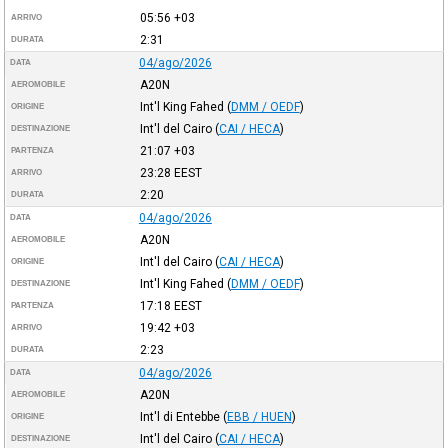
05:56
+03
ARRIVO
2:31
DURATA
04/ago/2026
DATA
A20N
AEROMOBILE
Int'l King Fahed
(
DMM / OEDF
)
ORIGINE
Int'l del Cairo
(
CAI / HECA
)
DESTINAZIONE
21:07
+03
PARTENZA
23:28
EEST
ARRIVO
2:20
DURATA
04/ago/2026
DATA
A20N
AEROMOBILE
Int'l del Cairo
(
CAI / HECA
)
ORIGINE
Int'l King Fahed
(
DMM / OEDF
)
DESTINAZIONE
17:18
EEST
PARTENZA
19:42
+03
ARRIVO
2:23
DURATA
04/ago/2026
DATA
A20N
AEROMOBILE
Int'l di Entebbe
(
EBB / HUEN
)
ORIGINE
Int'l del Cairo
(
CAI / HECA
)
DESTINAZIONE