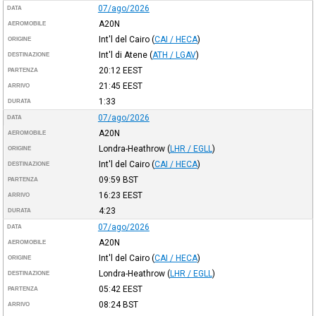
07/ago/2026
DATA
A20N
AEROMOBILE
Int'l del Cairo
(
CAI / HECA
)
ORIGINE
Int'l di Atene
(
ATH / LGAV
)
DESTINAZIONE
20:12
EEST
PARTENZA
21:45
EEST
ARRIVO
1:33
DURATA
07/ago/2026
DATA
A20N
AEROMOBILE
Londra-Heathrow
(
LHR / EGLL
)
ORIGINE
Int'l del Cairo
(
CAI / HECA
)
DESTINAZIONE
09:59
BST
PARTENZA
16:23
EEST
ARRIVO
4:23
DURATA
07/ago/2026
DATA
A20N
AEROMOBILE
Int'l del Cairo
(
CAI / HECA
)
ORIGINE
Londra-Heathrow
(
LHR / EGLL
)
DESTINAZIONE
05:42
EEST
PARTENZA
08:24
BST
ARRIVO