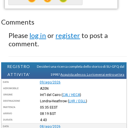
Comments
Please
log in
or
register
to post a
comment.
REGISTRO
Desideri una ricerca completa dello storico di SU-GFQ dal
ATTIVITA'
1998?
Acquista adesso. Lo riceverai entro un'ora
09/ago/2026
DATA
A20N
AEROMOBILE
Int'l del Cairo
(
CAI / HECA
)
ORIGINE
Londra-Heathrow
(
LHR / EGLL
)
DESTINAZIONE
05:35
EEST
PARTENZA
08:19
BST
ARRIVO
4:43
DURATA
08/ago/2026
DATA