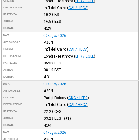
Londra-Heathrow
(
LHR / EGLL
)
ORIGINE
Int'l del Cairo
(
CAI / HECA
)
DESTINAZIONE
10:23
BST
PARTENZA
16:53
EEST
ARRIVO
4:29
DURATA
02/ago/2026
DATA
A20N
AEROMOBILE
Int'l del Cairo
(
CAI / HECA
)
ORIGINE
Londra-Heathrow
(
LHR / EGLL
)
DESTINAZIONE
05:39
EEST
PARTENZA
08:10
BST
ARRIVO
4:31
DURATA
01/ago/2026
DATA
A20N
AEROMOBILE
Parigi-Roissy
(
CDG / LFPG
)
ORIGINE
Int'l del Cairo
(
CAI / HECA
)
DESTINAZIONE
22:23
CEST
PARTENZA
03:28
EEST
(+1)
ARRIVO
4:04
DURATA
01/ago/2026
DATA
A20N
AEROMOBILE