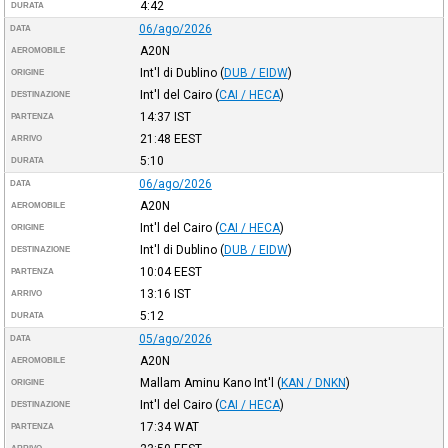
4:42
DURATA
06/ago/2026
DATA
A20N
AEROMOBILE
Int'l di Dublino
(
DUB / EIDW
)
ORIGINE
Int'l del Cairo
(
CAI / HECA
)
DESTINAZIONE
14:37
IST
PARTENZA
21:48
EEST
ARRIVO
5:10
DURATA
06/ago/2026
DATA
A20N
AEROMOBILE
Int'l del Cairo
(
CAI / HECA
)
ORIGINE
Int'l di Dublino
(
DUB / EIDW
)
DESTINAZIONE
10:04
EEST
PARTENZA
13:16
IST
ARRIVO
5:12
DURATA
05/ago/2026
DATA
A20N
AEROMOBILE
Mallam Aminu Kano Int'l
(
KAN / DNKN
)
ORIGINE
Int'l del Cairo
(
CAI / HECA
)
DESTINAZIONE
17:34
WAT
PARTENZA