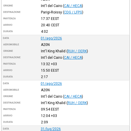
Int'l del Cairo
(
CAI / HECA
)
ORIGINE
Parigi-Roissy
(
CDG / LFPG
)
DESTINAZIONE
17:37
EEST
PARTENZA
20:40
CEST
ARRIVO
4:02
DURATA
01/ago/2026
DATA
A20N
AEROMOBILE
Int'l King Khalid
(
RUH / OERK
)
ORIGINE
Int'l del Cairo
(
CAI / HECA
)
DESTINAZIONE
13:32
+03
PARTENZA
15:50
EEST
ARRIVO
2:17
DURATA
01/ago/2026
DATA
A20N
AEROMOBILE
Int'l del Cairo
(
CAI / HECA
)
ORIGINE
Int'l King Khalid
(
RUH / OERK
)
DESTINAZIONE
09:54
EEST
PARTENZA
12:04
+03
ARRIVO
2:09
DURATA
31/lug/2026
DATA