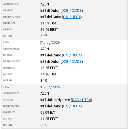
A20N
AEROMOBILE
Int'l di Dubai
(
DXB / OMDB
)
ORIGINE
Int'l del Cairo
(
CAI / HECA
)
DESTINAZIONE
19:19
+04
PARTENZA
21:46
EEST
ARRIVO
3:27
DURATA
31/lug/2026
DATA
A20N
AEROMOBILE
Int'l del Cairo
(
CAI / HECA
)
ORIGINE
Int'l di Dubai
(
DXB / OMDB
)
DESTINAZIONE
13:25
EEST
PARTENZA
17:36
+04
ARRIVO
3:10
DURATA
31/lug/2026
DATA
A20N
AEROMOBILE
Int'l Julius Nyerere
(
DAR / HTDA
)
ORIGINE
Int'l del Cairo
(
CAI / HECA
)
DESTINAZIONE
06:09
EAT
PARTENZA
11:25
EEST
ARRIVO
5:15
DURATA