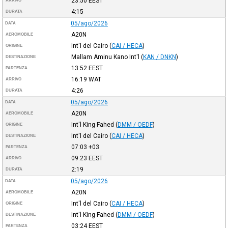
23:50
EEST
ARRIVO
4:15
DURATA
05/ago/2026
DATA
A20N
AEROMOBILE
Int'l del Cairo
(
CAI / HECA
)
ORIGINE
Mallam Aminu Kano Int'l
(
KAN / DNKN
)
DESTINAZIONE
13:52
EEST
PARTENZA
16:19
WAT
ARRIVO
4:26
DURATA
05/ago/2026
DATA
A20N
AEROMOBILE
Int'l King Fahed
(
DMM / OEDF
)
ORIGINE
Int'l del Cairo
(
CAI / HECA
)
DESTINAZIONE
07:03
+03
PARTENZA
09:23
EEST
ARRIVO
2:19
DURATA
05/ago/2026
DATA
A20N
AEROMOBILE
Int'l del Cairo
(
CAI / HECA
)
ORIGINE
Int'l King Fahed
(
DMM / OEDF
)
DESTINAZIONE
03:24
EEST
PARTENZA