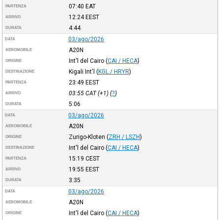
07:40
EAT
PARTENZA
12:24
EEST
ARRIVO
4:44
DURATA
03/ago/2026
DATA
A20N
AEROMOBILE
Int'l del Cairo
(
CAI / HECA
)
ORIGINE
Kigali Int'l
(
KGL / HRYR
)
DESTINAZIONE
23:49
EEST
PARTENZA
03:55
CAT
(+1) (
?
)
ARRIVO
5:06
DURATA
03/ago/2026
DATA
A20N
AEROMOBILE
Zurigo-Kloten
(
ZRH / LSZH
)
ORIGINE
Int'l del Cairo
(
CAI / HECA
)
DESTINAZIONE
15:19
CEST
PARTENZA
19:55
EEST
ARRIVO
3:35
DURATA
03/ago/2026
DATA
A20N
AEROMOBILE
Int'l del Cairo
(
CAI / HECA
)
ORIGINE