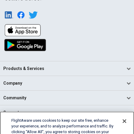
Products & Services
Company
Community
Support
FlightAware uses cookies to keep our site free, enhance
your experience, and to analyze performance and traffic. By
English (USA)
clicking “Allow All”, you agree to storing cookies on your
2026 FlightAware