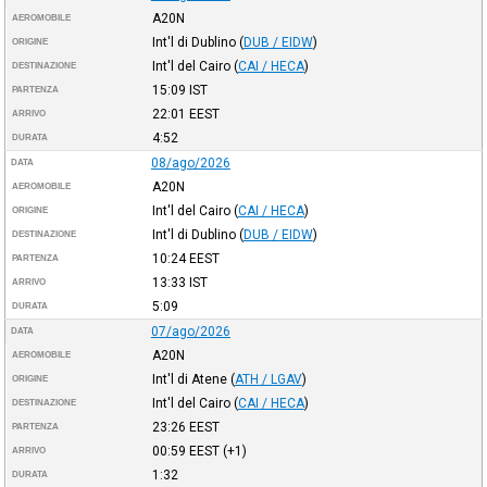
A20N
AEROMOBILE
Int'l di Dublino
(
DUB / EIDW
)
ORIGINE
Int'l del Cairo
(
CAI / HECA
)
DESTINAZIONE
15:09
IST
PARTENZA
22:01
EEST
ARRIVO
4:52
DURATA
08/ago/2026
DATA
A20N
AEROMOBILE
Int'l del Cairo
(
CAI / HECA
)
ORIGINE
Int'l di Dublino
(
DUB / EIDW
)
DESTINAZIONE
10:24
EEST
PARTENZA
13:33
IST
ARRIVO
5:09
DURATA
07/ago/2026
DATA
A20N
AEROMOBILE
Int'l di Atene
(
ATH / LGAV
)
ORIGINE
Int'l del Cairo
(
CAI / HECA
)
DESTINAZIONE
23:26
EEST
PARTENZA
00:59
EEST
(+1)
ARRIVO
1:32
DURATA