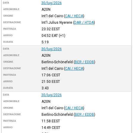
30/lug/2026
DATA
A20N
AEROMOBILE
Int'l del Cairo
(
CAI / HECA
)
ORIGINE
Int'l Julius Nyerere
(
DAR / HTDA
)
DESTINAZIONE
23:32
EEST
PARTENZA
04:52
EAT
(+1)
ARRIVO
5:19
DURATA
30/lug/2026
DATA
A20N
AEROMOBILE
Berlino-Schönefeld
(
BER / EDDB
)
ORIGINE
Int'l del Cairo
(
CAI / HECA
)
DESTINAZIONE
17:06
CEST
PARTENZA
21:50
EEST
ARRIVO
3:43
DURATA
30/lug/2026
DATA
A20N
AEROMOBILE
Int'l del Cairo
(
CAI / HECA
)
ORIGINE
Berlino-Schönefeld
(
BER / EDDB
)
DESTINAZIONE
11:58
EEST
PARTENZA
14:49
CEST
ARRIVO