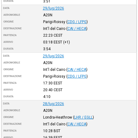
3:51
DURATA
29/lug/2026
DATA
A20N
AEROMOBILE
Parigi-Roissy
(
CDG / LFPG
)
ORIGINE
Int'l del Cairo
(
CAI / HECA
)
DESTINAZIONE
22:23
CEST
PARTENZA
03:18
EEST
(+1)
ARRIVO
3:54
DURATA
29/lug/2026
DATA
A20N
AEROMOBILE
Int'l del Cairo
(
CAI / HECA
)
ORIGINE
Parigi-Roissy
(
CDG / LFPG
)
DESTINAZIONE
17:30
EEST
PARTENZA
20:40
CEST
ARRIVO
4:10
DURATA
28/lug/2026
DATA
A20N
AEROMOBILE
Londra-Heathrow
(
LHR / EGLL
)
ORIGINE
Int'l del Cairo
(
CAI / HECA
)
DESTINAZIONE
10:28
BST
PARTENZA
16:39
EEST
ARRIVO