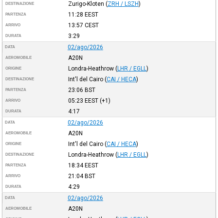
Zurigo-Kloten
(
ZRH / LSZH
)
DESTINAZIONE
11:28
EEST
PARTENZA
13:57
CEST
ARRIVO
3:29
DURATA
02/ago/2026
DATA
A20N
AEROMOBILE
Londra-Heathrow
(
LHR / EGLL
)
ORIGINE
Int'l del Cairo
(
CAI / HECA
)
DESTINAZIONE
23:06
BST
PARTENZA
05:23
EEST
(+1)
ARRIVO
4:17
DURATA
02/ago/2026
DATA
A20N
AEROMOBILE
Int'l del Cairo
(
CAI / HECA
)
ORIGINE
Londra-Heathrow
(
LHR / EGLL
)
DESTINAZIONE
18:34
EEST
PARTENZA
21:04
BST
ARRIVO
4:29
DURATA
02/ago/2026
DATA
A20N
AEROMOBILE