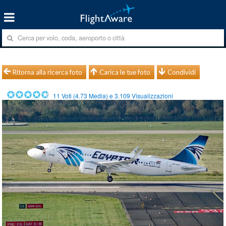
Ritorna alla ricerca foto
Carica le tue foto
Condividi
11
Voti (
4.73
Media) e
3.109
Visualizzazioni