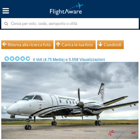
Ritorna alla ricerca foto
Carica le tue foto
Condividi
4
Voti (
4.75
Media) e
5.558
Visualizzazioni