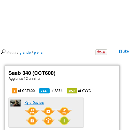
Like
Media
/
grande
/
piena
Saab 340 (CCT600)
Aggiunto
12 anni fa
of CCT600
of
SF34
at
CYYC
5
3127
8924
Kyle Davies