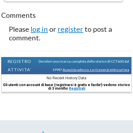
Comments
Please
log in
or
register
to post a
comment.
REGISTRO
Desideri una ricerca completa dello storico di CCT600 dal
ATTIVITA'
1998?
Acquista adesso. Lo riceverai entro un'ora
No Recent History Data
Gli utenti con account di base (registrarsi è gratis e facile!) vedono storico
di 3 months
Registrati