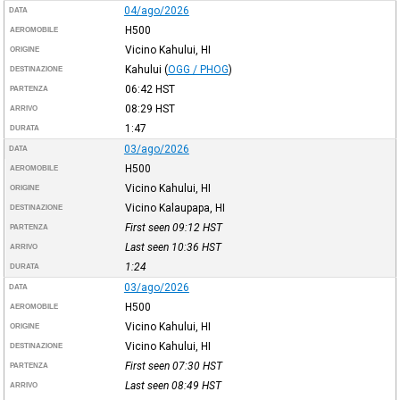
04/ago/2026
DATA
H500
AEROMOBILE
Vicino Kahului, HI
ORIGINE
Kahului
(
OGG / PHOG
)
DESTINAZIONE
06:42
HST
PARTENZA
08:29
HST
ARRIVO
1:47
DURATA
03/ago/2026
DATA
H500
AEROMOBILE
Vicino Kahului, HI
ORIGINE
Vicino Kalaupapa, HI
DESTINAZIONE
First seen 09:12
HST
PARTENZA
Last seen 10:36
HST
ARRIVO
1:24
DURATA
03/ago/2026
DATA
H500
AEROMOBILE
Vicino Kahului, HI
ORIGINE
Vicino Kahului, HI
DESTINAZIONE
First seen 07:30
HST
PARTENZA
Last seen 08:49
HST
ARRIVO