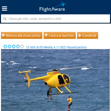
Ritorna alla ricerca foto
Carica le tue foto
Condividi
13
Voti (
4.00
Media) e
11.622
Visualizzazioni