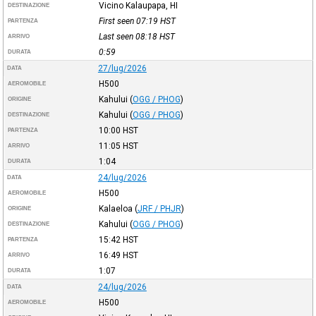
Vicino Kalaupapa, HI
DESTINAZIONE
First seen 07:19
HST
PARTENZA
Last seen 08:18
HST
ARRIVO
0:59
DURATA
27/lug/2026
DATA
H500
AEROMOBILE
Kahului
(
OGG / PHOG
)
ORIGINE
Kahului
(
OGG / PHOG
)
DESTINAZIONE
10:00
HST
PARTENZA
11:05
HST
ARRIVO
1:04
DURATA
24/lug/2026
DATA
H500
AEROMOBILE
Kalaeloa
(
JRF / PHJR
)
ORIGINE
Kahului
(
OGG / PHOG
)
DESTINAZIONE
15:42
HST
PARTENZA
16:49
HST
ARRIVO
1:07
DURATA
24/lug/2026
DATA
H500
AEROMOBILE