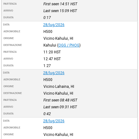
First seen 14:51
HST
PARTENZA
Last seen 15:09
HST
ARRIVO
0:17
DURATA
28/lug/2026
DATA
H500
AEROMOBILE
Vicino Kahului, HI
ORIGINE
Kahului
(
OGG / PHOG
)
DESTINAZIONE
11:20
HST
PARTENZA
12:47
HST
ARRIVO
1:27
DURATA
28/lug/2026
DATA
H500
AEROMOBILE
Vicino Lahaina, HI
ORIGINE
Vicino Kahului, HI
DESTINAZIONE
First seen 08:48
HST
PARTENZA
Last seen 09:31
HST
ARRIVO
0:42
DURATA
28/lug/2026
DATA
H500
AEROMOBILE
Vicino Kahului, HI
ORIGINE