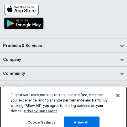
Products & Services
Company
Community
Support
FlightAware uses cookies to keep our site free, enhance
your experience, and to analyze performance and traffic. By
English (USA)
clicking “Allow All”, you agree to storing cookies on your
2026 FlightAware
device.
Privacy Statement
Terms of Use
Privacy
Cookie Settings
Cookie Settings
Allow All