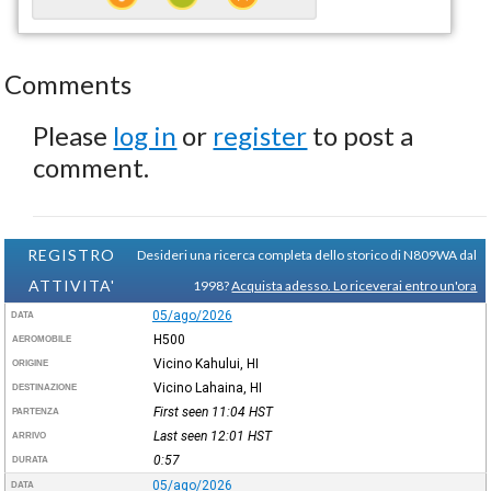
Comments
Please
log in
or
register
to post a
comment.
REGISTRO
Desideri una ricerca completa dello storico di N809WA dal
ATTIVITA'
1998?
Acquista adesso. Lo riceverai entro un'ora
05/ago/2026
DATA
H500
AEROMOBILE
Vicino Kahului, HI
ORIGINE
Vicino Lahaina, HI
DESTINAZIONE
First seen 11:04
HST
PARTENZA
Last seen 12:01
HST
ARRIVO
0:57
DURATA
05/ago/2026
DATA