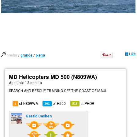
Like
Media
/
grande
/
piena
MD Helicopters MD 500 (N809WA)
Aggiunto
13 anni fa
SEARCH AND RESCUE TRAINING OFF THE COAST OF MAUI
of N809WA
of
H500
at
PHOG
1
361
516
Gerald Cashen