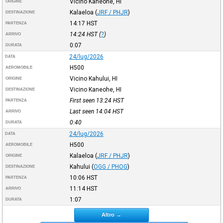
Vicino Kaneohe, HI
ORIGINE
Kalaeloa
(
JRF / PHJR
)
DESTINAZIONE
14:17
HST
PARTENZA
14:24
HST
(
?
)
ARRIVO
0:07
DURATA
24/lug/2026
DATA
H500
AEROMOBILE
Vicino Kahului, HI
ORIGINE
Vicino Kaneohe, HI
DESTINAZIONE
First seen 13:24
HST
PARTENZA
Last seen 14:04
HST
ARRIVO
0:40
DURATA
24/lug/2026
DATA
H500
AEROMOBILE
Kalaeloa
(
JRF / PHJR
)
ORIGINE
Kahului
(
OGG / PHOG
)
DESTINAZIONE
10:06
HST
PARTENZA
11:14
HST
ARRIVO
1:07
DURATA
Altro →