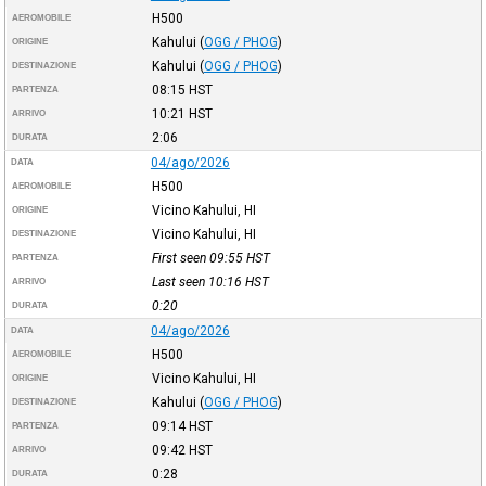
H500
AEROMOBILE
Kahului
(
OGG / PHOG
)
ORIGINE
Kahului
(
OGG / PHOG
)
DESTINAZIONE
08:15
HST
PARTENZA
10:21
HST
ARRIVO
2:06
DURATA
04/ago/2026
DATA
H500
AEROMOBILE
Vicino Kahului, HI
ORIGINE
Vicino Kahului, HI
DESTINAZIONE
First seen 09:55
HST
PARTENZA
Last seen 10:16
HST
ARRIVO
0:20
DURATA
04/ago/2026
DATA
H500
AEROMOBILE
Vicino Kahului, HI
ORIGINE
Kahului
(
OGG / PHOG
)
DESTINAZIONE
09:14
HST
PARTENZA
09:42
HST
ARRIVO
0:28
DURATA