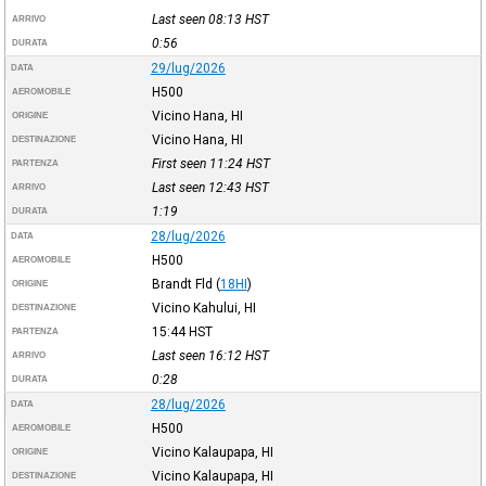
Last seen 08:13
HST
ARRIVO
0:56
DURATA
29/lug/2026
DATA
H500
AEROMOBILE
Vicino Hana, HI
ORIGINE
Vicino Hana, HI
DESTINAZIONE
First seen 11:24
HST
PARTENZA
Last seen 12:43
HST
ARRIVO
1:19
DURATA
28/lug/2026
DATA
H500
AEROMOBILE
Brandt Fld
(
18HI
)
ORIGINE
Vicino Kahului, HI
DESTINAZIONE
15:44
HST
PARTENZA
Last seen 16:12
HST
ARRIVO
0:28
DURATA
28/lug/2026
DATA
H500
AEROMOBILE
Vicino Kalaupapa, HI
ORIGINE
Vicino Kalaupapa, HI
DESTINAZIONE