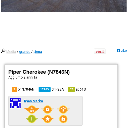
Like
Media
/
grande
/
piena
Piper Cherokee (N7846N)
Aggiunto
2 anni fa
of N7846N
of
P28A
at
61S
3
17789
57
Ryan Marko