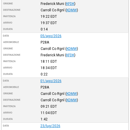
Frederick Muni
(
KFDK
)
ORIGINE
Carroll Co Rgnl
(
KDMW
)
DESTINAZIONE
19:22
EDT
PARTENZA
19:37
EDT
ARRIVO
0:14
DURATA
05/ago/2026
DATA
P28A
AEROMOBILE
Carroll Co Rgnl
(
KDMW
)
ORIGINE
Frederick Muni
(
KFDK
)
DESTINAZIONE
18:11
EDT
PARTENZA
18:34
EDT
ARRIVO
0:22
DURATA
01/ago/2026
DATA
P28A
AEROMOBILE
Carroll Co Rgnl
(
KDMW
)
ORIGINE
Carroll Co Rgnl
(
KDMW
)
DESTINAZIONE
09:21
EDT
PARTENZA
11:04
EDT
ARRIVO
1:42
DURATA
23/lug/2026
DATA