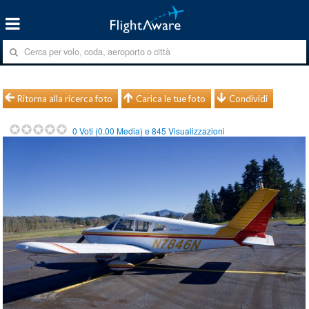
Ritorna alla ricerca foto
Carica le tue foto
Condividi
0
Voti (
0.00
Media) e
845
Visualizzazioni