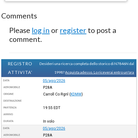
Comments
Please
log in
or
register
to post a
comment.
REGISTRO
Desideri una ricerca completa dello storico di N7846N dal
ATTIVITA'
1998?
Acquista adesso. Lo riceverai entro un'ora
05/ago/2026
DATA
P28A
AEROMOBILE
Carroll Co Rgnl
(
KDMW
)
ORIGINE
DESTINAZIONE
19:55
EDT
PARTENZA
ARRIVO
In volo
DURATA
05/ago/2026
DATA
P28A
AEROMOBILE