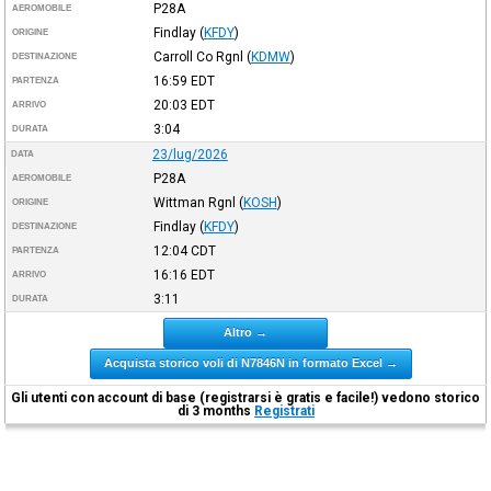
P28A
AEROMOBILE
Findlay
(
KFDY
)
ORIGINE
Carroll Co Rgnl
(
KDMW
)
DESTINAZIONE
16:59
EDT
PARTENZA
20:03
EDT
ARRIVO
3:04
DURATA
23/lug/2026
DATA
P28A
AEROMOBILE
Wittman Rgnl
(
KOSH
)
ORIGINE
Findlay
(
KFDY
)
DESTINAZIONE
12:04
CDT
PARTENZA
16:16
EDT
ARRIVO
3:11
DURATA
Altro →
Acquista storico voli di N7846N in formato Excel →
Gli utenti con account di base (registrarsi è gratis e facile!) vedono storico
di 3 months
Registrati