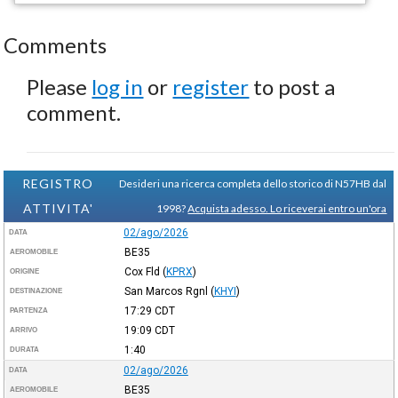
Comments
Please
log in
or
register
to post a
comment.
REGISTRO
Desideri una ricerca completa dello storico di N57HB dal
ATTIVITA'
1998?
Acquista adesso. Lo riceverai entro un'ora
02/ago/2026
DATA
BE35
AEROMOBILE
Cox Fld
(
KPRX
)
ORIGINE
San Marcos Rgnl
(
KHYI
)
DESTINAZIONE
17:29
CDT
PARTENZA
19:09
CDT
ARRIVO
1:40
DURATA
02/ago/2026
DATA
BE35
AEROMOBILE