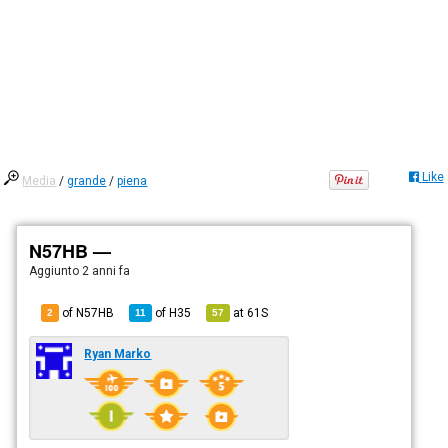
Like
Media
/
grande
/
piena
N57HB —
Aggiunto
2 anni fa
of N57HB
of
H35
at
61S
2
11
57
Ryan Marko