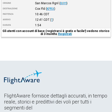
San Marcos Rgnl
(
KHYI
)
ORIGINE
Cox Fld
(
KPRX
)
DESTINAZIONE
10:46
CDT
PARTENZA
12:41
CDT
(
?
)
ARRIVO
1:54
DURATA
Gli utenti con account di base (registrarsi è gratis e facile!) vedono storico
di 3 months
Registrati
FlightAware fornisce dettagli accurati, in tempo
reale, storici e predittivi dei voli per tutti i
segmenti del