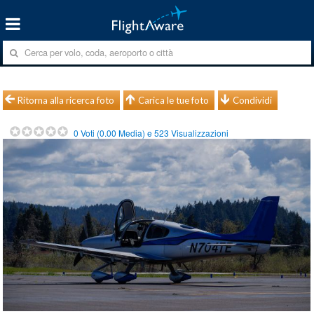
Ritorna alla ricerca foto
Carica le tue foto
Condividi
0
Voti (
0.00
Media) e
523
Visualizzazioni