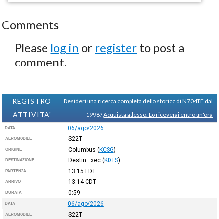
Comments
Please
log in
or
register
to post a
comment.
REGISTRO
Desideri una ricerca completa dello storico di N704TE dal
ATTIVITA'
1998?
Acquista adesso. Lo riceverai entro un'ora
06/ago/2026
DATA
S22T
AEROMOBILE
Columbus
(
KCSG
)
ORIGINE
Destin Exec
(
KDTS
)
DESTINAZIONE
13:15
EDT
PARTENZA
13:14
CDT
ARRIVO
0:59
DURATA
06/ago/2026
DATA
S22T
AEROMOBILE