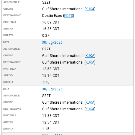
S22T
AEROMOBILE
Gulf Shores International
(
KJKA
)
ORIGINE
Destin Exec
(
KDTS
)
DESTINAZIONE
16:09
CDT
PARTENZA
16:36
CDT
ARRIVO
0:27
DURATA
30/lug/2026
DATA
S22T
AEROMOBILE
Gulf Shores International
(
KJKA
)
ORIGINE
Gulf Shores International
(
KJKA
)
DESTINAZIONE
13:58
CDT
PARTENZA
15:14
CDT
ARRIVO
1:15
DURATA
30/lug/2026
DATA
S22T
AEROMOBILE
Gulf Shores International
(
KJKA
)
ORIGINE
Gulf Shores International
(
KJKA
)
DESTINAZIONE
11:38
CDT
PARTENZA
12:54
CDT
ARRIVO
1:15
DURATA