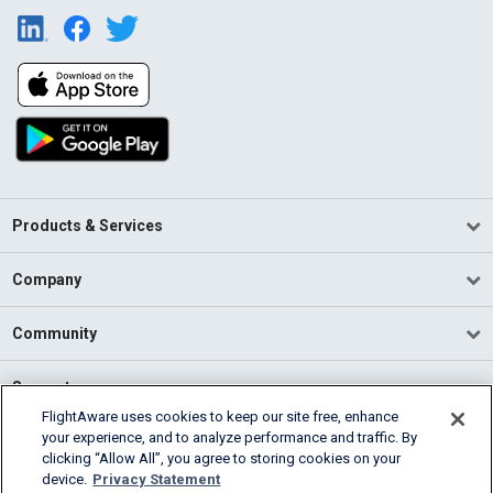
Products & Services
Company
Community
Support
FlightAware uses cookies to keep our site free, enhance
your experience, and to analyze performance and traffic. By
English (USA)
clicking “Allow All”, you agree to storing cookies on your
2026 FlightAware
device.
Privacy Statement