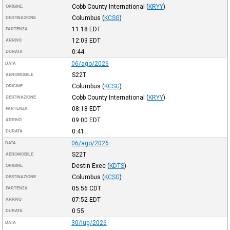
Cobb County International
(
KRYY
)
ORIGINE
Columbus
(
KCSG
)
DESTINAZIONE
11:18
EDT
PARTENZA
12:03
EDT
ARRIVO
0:44
DURATA
06/ago/2026
DATA
S22T
AEROMOBILE
Columbus
(
KCSG
)
ORIGINE
Cobb County International
(
KRYY
)
DESTINAZIONE
08:18
EDT
PARTENZA
09:00
EDT
ARRIVO
0:41
DURATA
06/ago/2026
DATA
S22T
AEROMOBILE
Destin Exec
(
KDTS
)
ORIGINE
Columbus
(
KCSG
)
DESTINAZIONE
05:56
CDT
PARTENZA
07:52
EDT
ARRIVO
0:55
DURATA
30/lug/2026
DATA