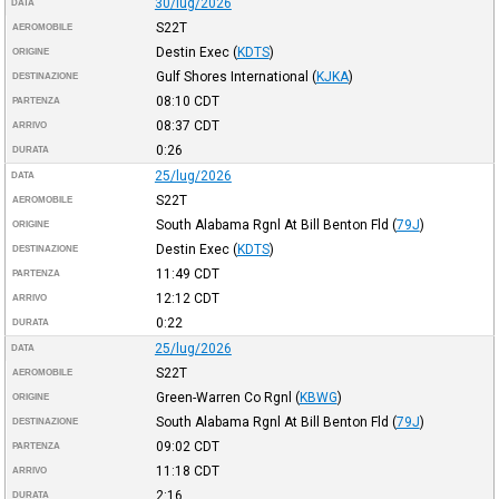
30/lug/2026
DATA
S22T
AEROMOBILE
Destin Exec
(
KDTS
)
ORIGINE
Gulf Shores International
(
KJKA
)
DESTINAZIONE
08:10
CDT
PARTENZA
08:37
CDT
ARRIVO
0:26
DURATA
25/lug/2026
DATA
S22T
AEROMOBILE
South Alabama Rgnl At Bill Benton Fld
(
79J
)
ORIGINE
Destin Exec
(
KDTS
)
DESTINAZIONE
11:49
CDT
PARTENZA
12:12
CDT
ARRIVO
0:22
DURATA
25/lug/2026
DATA
S22T
AEROMOBILE
Green-Warren Co Rgnl
(
KBWG
)
ORIGINE
South Alabama Rgnl At Bill Benton Fld
(
79J
)
DESTINAZIONE
09:02
CDT
PARTENZA
11:18
CDT
ARRIVO
2:16
DURATA