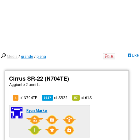
Like
Media
/
grande
/
piena
Cirrus SR-22 (N704TE)
Aggiunto
2 anni fa
of N704TE
of
SR22
at
61S
4
9837
57
Ryan Marko