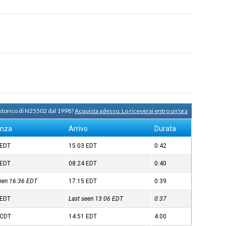
 storico di N25502 dal 1998?
Acquista adesso. Lo riceverai entro un'ora
enza
Arrivo
Durata
EDT
15:03
EDT
0:42
EDT
08:24
EDT
0:40
seen 16:36
EDT
17:15
EDT
0:39
EDT
Last seen 13:06
EDT
0:37
CDT
14:51
EDT
4:00