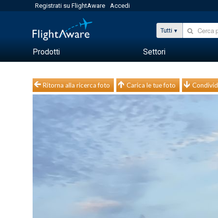
Registrati su FlightAware
Accedi
Tutti
Prodotti
Settori
Ritorna alla ricerca foto
Carica le tue foto
Condivid