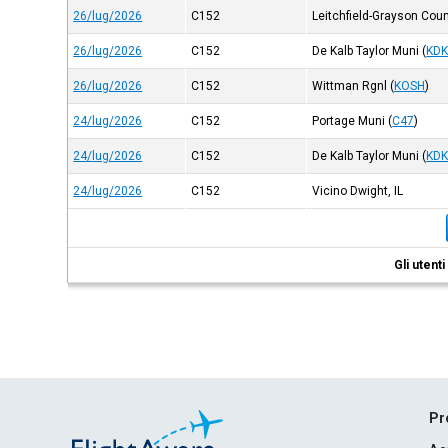
26/lug/2026
C152
Leitchfield-Grayson Cou
26/lug/2026
C152
De Kalb Taylor Muni
(
KD
26/lug/2026
C152
Wittman Rgnl
(
KOSH
)
24/lug/2026
C152
Portage Muni
(
C47
)
24/lug/2026
C152
De Kalb Taylor Muni
(
KD
24/lug/2026
C152
Vicino Dwight, IL
Gli utent
Pr