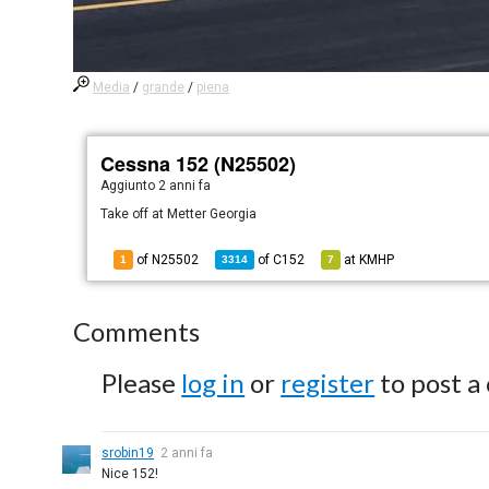
Media
/
grande
/
piena
Cessna 152 (N25502)
Aggiunto
2 anni fa
Take off at Metter Georgia
of N25502
of
C152
at
KMHP
1
3314
7
Comments
Please
log in
or
register
to post a
srobin19
2 anni fa
Nice 152!