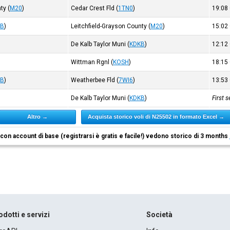
nty
(
M20
)
Cedar Crest Fld
(
1TN0
)
19:08
KB
)
Leitchfield-Grayson County
(
M20
)
15:02
De Kalb Taylor Muni
(
KDKB
)
12:12
Wittman Rgnl
(
KOSH
)
18:15
KB
)
Weatherbee Fld
(
7WI6
)
13:53
De Kalb Taylor Muni
(
KDKB
)
First 
Altro →
Acquista storico voli di N25502 in formato Excel →
i con account di base (registrarsi è gratis e facile!) vedono storico di 3 months
odotti e servizi
Società