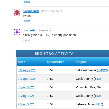
Report
hal pushpak
circa un anno fa
Sweet!
Report
cougardad
2 mesi fa
a reAlly nice CE-152, in cherry condition
Report
REGISTRO ATTIVITA'
Data
Aeromobile
Origine
04/ago/2026
C152
Telfair-Wheeler
(
KMQW
)
04/ago/2026
C152
Cook County
(
15J
)
31/lug/2026
C152
Vicino Mc Rae, GA
31/lug/2026
C152
Cook County
(
15J
)
27/lug/2026
C152
Lebanon Muni
(
M54
)