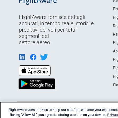
Ae
Fi
FlightAware fornisce dettagli
Fl
accurati, in tempo reale, storici e
Rap
predittivi dei voli per tutti i
Rap
segmenti del
settore aereo.
Fl
Ab
Fl
Fl
Fl
Gl
English (USA)
FlightAware uses cookies to keep our site free, enhance your experience
2026 FlightAware
Terms of Use
Privacy
clicking “Allow All”, you agree to storing cookies on your device.
Privac