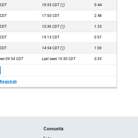
CDT
19:53
CDT
(
?
)
0:44
CDT
17:50
CDT
2:48
CDT
13:36
CDT
(
?
)
1:23
CDT
19:13
CDT
0:57
CDT
14:54
CDT
(
?
)
1:00
seen 09:54
CDT
Last seen 10:30
CDT
0:35
Registrati
Comunità