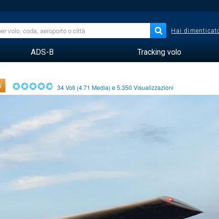
Hai dimenticato
ADS-B
Tracking volo
i
34
Voti (
4.71
Media) e
5.350
Visualizzazioni