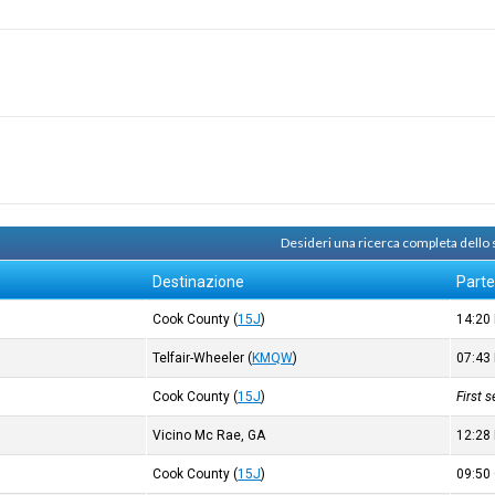
Desideri una ricerca completa dello
Destinazione
Part
Cook County
(
15J
)
14:20
Telfair-Wheeler
(
KMQW
)
07:43
Cook County
(
15J
)
First 
Vicino Mc Rae, GA
12:28
Cook County
(
15J
)
09:50