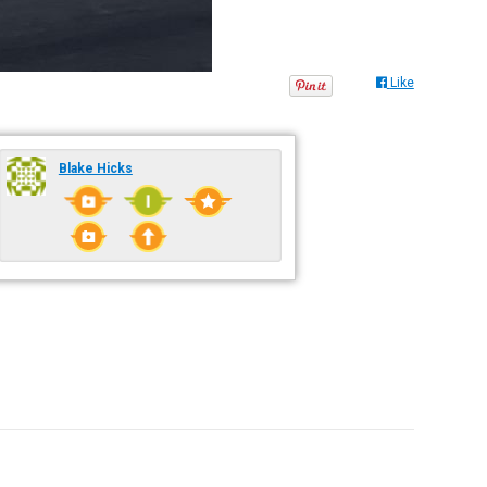
Like
Blake Hicks