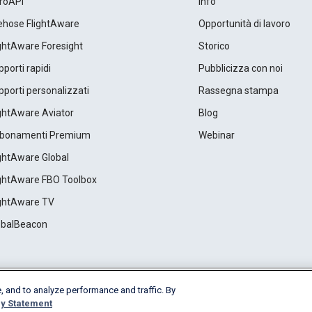
roAPI
Info
rehose FlightAware
Opportunità di lavoro
ightAware Foresight
Storico
porti rapidi
Pubblicizza con noi
porti personalizzati
Rassegna stampa
ightAware Aviator
Blog
bonamenti Premium
Webinar
ightAware Global
ightAware FBO Toolbox
ightAware TV
obalBeacon
, and to analyze performance and traffic. By
Cookie Settings
y Statement