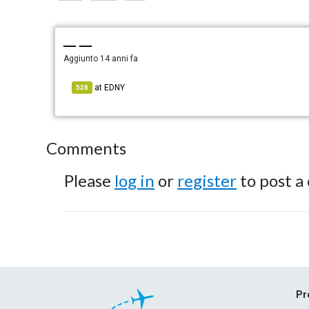
— —
Aggiunto
14 anni fa
at
EDNY
528
Comments
Please
log in
or
register
to post a
Pr