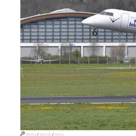
Media
/
grande
/
piena