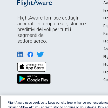
Ae
Fi
FlightAware fornisce dettagli
Fl
accurati, in tempo reale, storici e
Rap
predittivi dei voli per tutti i
Rap
segmenti del
settore aereo.
Fl
Ab
Fl
Fl
Fl
Gl
English (USA)
FlightAware uses cookies to keep our site free, enhance your experience
2026 FlightAware
Terms of Use
Privacy
clicking “Allow All”, you agree to storing cookies on your device.
Privac