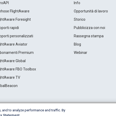
roAPI
Info
rehose FlightAware
Opportunità di lavoro
ightAware Foresight
Storico
porti rapidi
Pubblicizza con noi
porti personalizzati
Rassegna stampa
ightAware Aviator
Blog
bonamenti Premium
Webinar
ightAware Global
ightAware FBO Toolbox
ightAware TV
obalBeacon
, and to analyze performance and traffic. By
Cookie Settings
y Statement