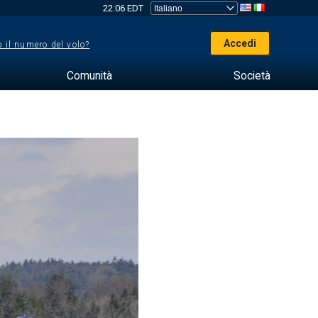
22:06 EDT
Accedi
 il numero del volo?
Comunità
Società