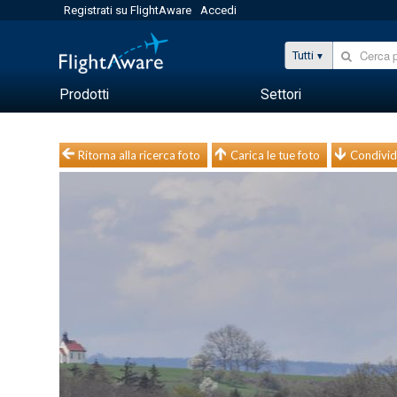
Registrati su FlightAware
Accedi
Tutti
Prodotti
Settori
Ritorna alla ricerca foto
Carica le tue foto
Condivid