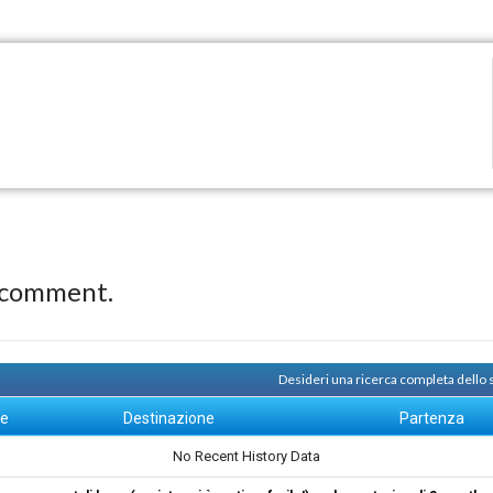
 comment.
Desideri una ricerca completa dello
ne
Destinazione
Partenza
No Recent History Data