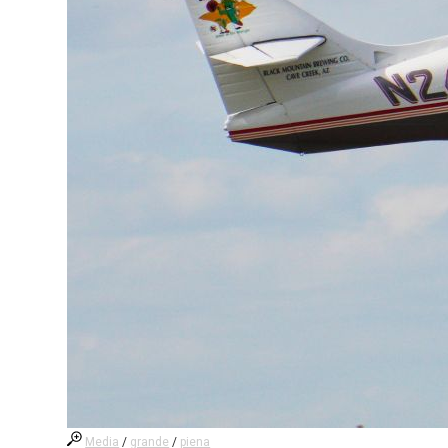
Media
/
grande
/
piena