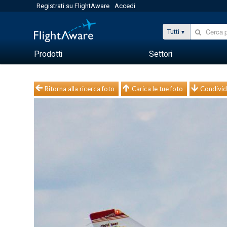
Registrati su FlightAware
Accedi
Tutti
Prodotti
Settori
Ritorna alla ricerca foto
Carica le tue foto
Condivid