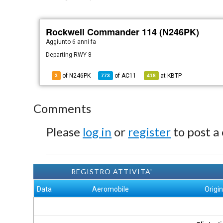
Rockwell Commander 114 (N246PK)
Aggiunto
6 anni fa
Departing RWY 8
of N246PK
of
AC11
at
KBTP
3
773
418
Comments
Please
log in
or
register
to post a
REGISTRO ATTIVITA'
Data
Aeromobile
Origi