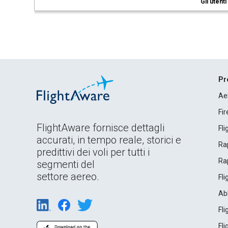
Gli utent
Pr
Ae
Fi
FlightAware fornisce dettagli
Fl
accurati, in tempo reale, storici e
Rap
predittivi dei voli per tutti i
Rap
segmenti del
settore aereo.
Fl
Ab
Fl
Fl