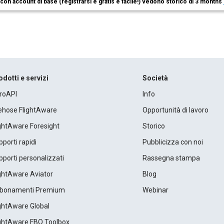
i con account di base (registrarsi è gratis e facile!) vedono storico di 3 months
odotti e servizi
Società
roAPI
Info
rehose FlightAware
Opportunità di lavoro
ightAware Foresight
Storico
porti rapidi
Pubblicizza con noi
porti personalizzati
Rassegna stampa
ightAware Aviator
Blog
bonamenti Premium
Webinar
ightAware Global
ightAware FBO Toolbox