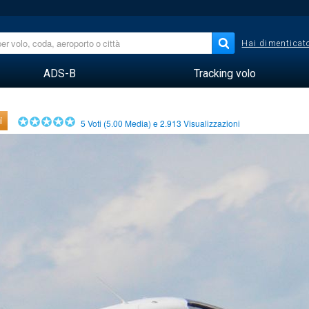
Hai dimenticato
ADS-B
Tracking volo
i
5
Voti (
5.00
Media) e
2.913
Visualizzazioni