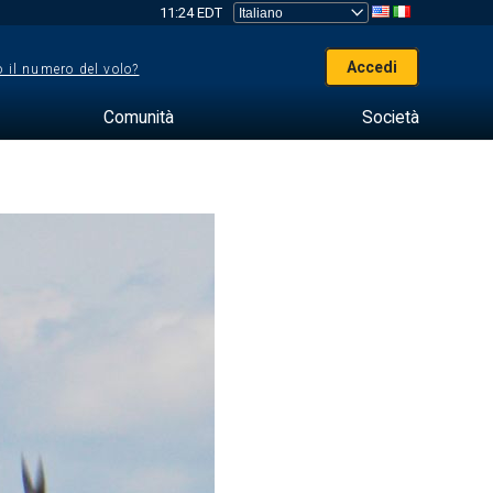
11:24 EDT
Accedi
 il numero del volo?
Comunità
Società