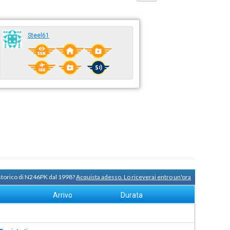
Steel61
 storico di N246PK dal 1998?
Acquista adesso. Lo riceverai entro un'ora
Arrivo
Durata