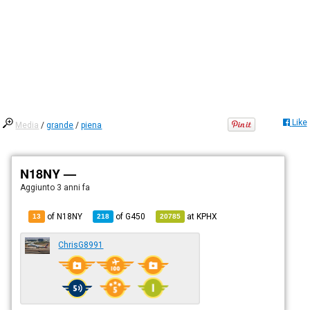
Like
Media
/
grande
/
piena
N18NY —
Aggiunto
3 anni fa
of N18NY
of
G450
at
KPHX
13
218
20785
ChrisG8991