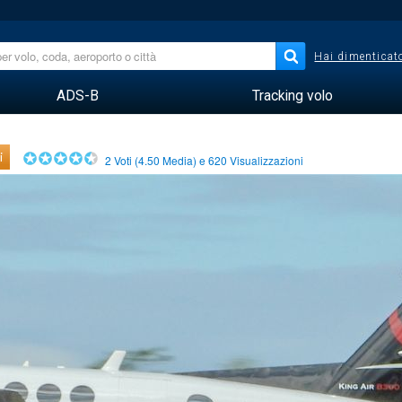
Hai dimenticato
ADS-B
Tracking volo
i
2
Voti (
4.50
Media) e
620
Visualizzazioni