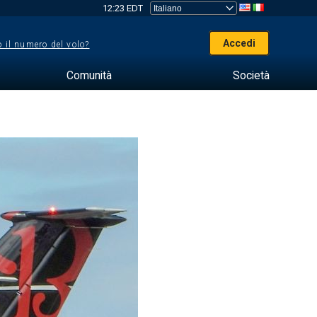
12:23 EDT
Accedi
 il numero del volo?
Comunità
Società