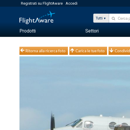
Registrati su FlightAware
Accedi
Tutti
Prodotti
Settori
Ritorna alla ricerca foto
Carica le tue foto
Condivid