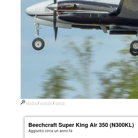
Media
/
grande
/
piena
Beechcraft Super King Air 350 (N300KL)
Aggiunto
circa un anno fa