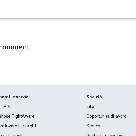
 comment.
odotti e servizi
Società
roAPI
Info
rehose FlightAware
Opportunità di lavoro
ightAware Foresight
Storico
porti rapidi
Pubblicizza con noi