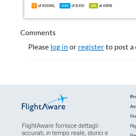
of N300KL
of
B350
at
KSRB
2
3165
389
Comments
Please
log in
or
register
to post a
Pr
Ae
Fi
FlightAware fornisce dettagli
Fl
accurati, in tempo reale, storici e
Rap