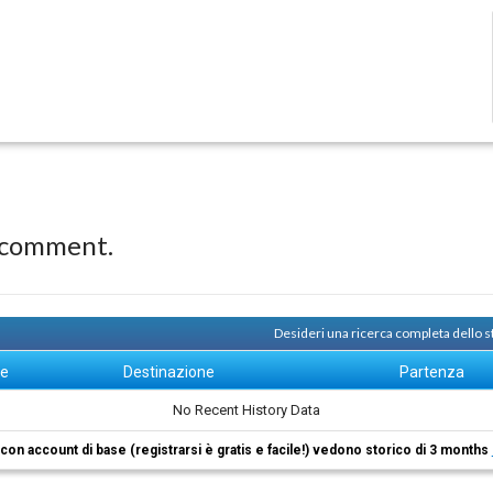
 comment.
Desideri una ricerca completa dello 
ne
Destinazione
Partenza
No Recent History Data
i con account di base (registrarsi è gratis e facile!) vedono storico di 3 months