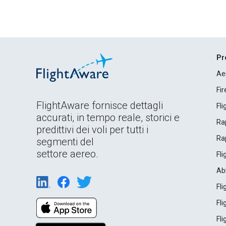
Pr
Ae
Fi
FlightAware fornisce dettagli
Fl
accurati, in tempo reale, storici e
Rap
predittivi dei voli per tutti i
Rap
segmenti del
settore aereo.
Fl
Ab
Fl
Fl
Fl