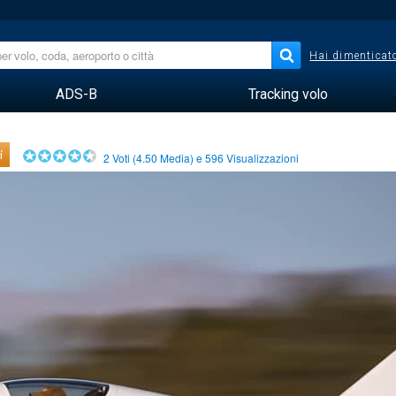
Hai dimenticato
ADS-B
Tracking volo
i
2
Voti (
4.50
Media) e
596
Visualizzazioni