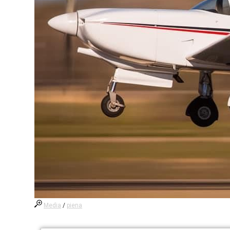
Media
/
piena