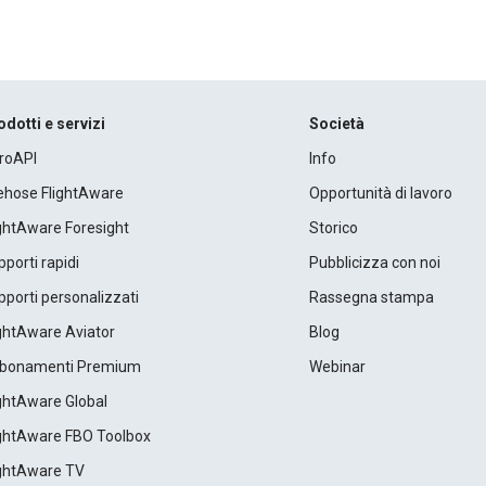
odotti e servizi
Società
roAPI
Info
rehose FlightAware
Opportunità di lavoro
ightAware Foresight
Storico
porti rapidi
Pubblicizza con noi
porti personalizzati
Rassegna stampa
ightAware Aviator
Blog
bonamenti Premium
Webinar
ightAware Global
ightAware FBO Toolbox
ightAware TV