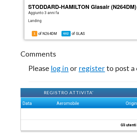
STODDARD-HAMILTON Glasair (N264DM)
Aggiunto
3 anni fa
Landing
of N264DM
of
GLAS
1
602
Comments
Please
log in
or
register
to post a
REGISTRO ATTIVITA'
Data
Aeromobile
Origi
Gli utent