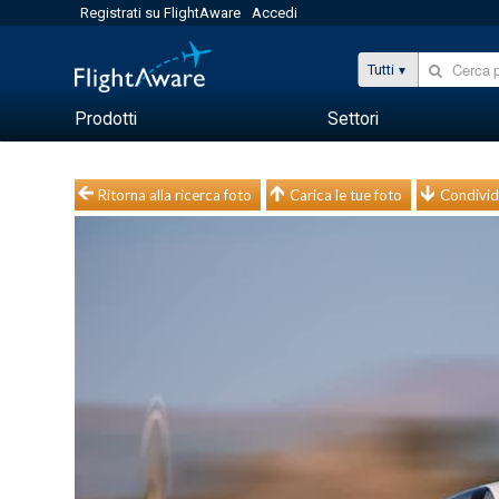
Registrati su FlightAware
Accedi
Tutti
Prodotti
Settori
Ritorna alla ricerca foto
Carica le tue foto
Condivid