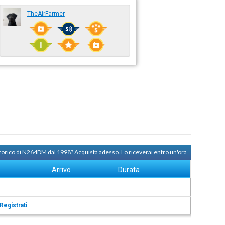
TheAirFarmer
storico di N264DM dal 1998?
Acquista adesso. Lo riceverai entro un'ora
Arrivo
Durata
Registrati