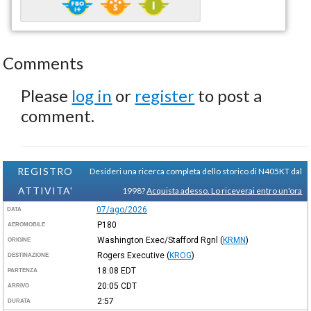
Comments
Please
log in
or
register
to post a
comment.
REGISTRO
Desideri una ricerca completa dello storico di N405KT dal
ATTIVITA'
1998?
Acquista adesso. Lo riceverai entro un'ora
07/ago/2026
DATA
P180
AEROMOBILE
Washington Exec/Stafford Rgnl
(
KRMN
)
ORIGINE
Rogers Executive
(
KROG
)
DESTINAZIONE
18:08
EDT
PARTENZA
20:05
CDT
ARRIVO
2:57
DURATA