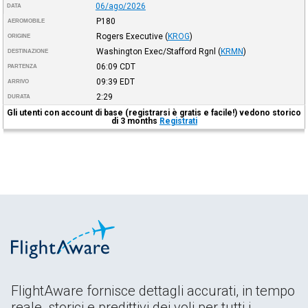
06/ago/2026
DATA
P180
AEROMOBILE
Rogers Executive
(
KROG
)
ORIGINE
Washington Exec/Stafford Rgnl
(
KRMN
)
DESTINAZIONE
06:09
CDT
PARTENZA
09:39
EDT
ARRIVO
2:29
DURATA
Gli utenti con account di base (registrarsi è gratis e facile!) vedono storico
di 3 months
Registrati
FlightAware fornisce dettagli accurati, in tempo
reale, storici e predittivi dei voli per tutti i