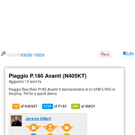
Like
Media
/
grande
/
piena
Piaggio P.180 Avanti (N405KT)
Aggiunto
13 anni fa
Piaggio flew their P180 Avanti II demonstrator in to CFM's FBO in
Smyrna, TN for a quick demo.
of N405KT
of
P180
at
KMQY
24
1724
996
Jeremy Gillard