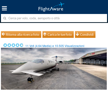
Ritorna alla ricerca foto
Carica le tue foto
Condividi
11
Voti (
4.64
Media) e
10.505
Visualizzazioni