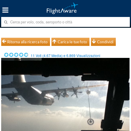
Ritorna alla ricerca foto
Carica le tue foto
Condividi
11
Voti (
4.67
Media) e
6.869
Visualizzazioni