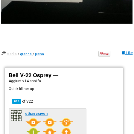
Like
Media
/
grande
/
piena
Bell V-22 Osprey —
Aggiunto
14 anni fa
Quick fill her up
of
V22
613
ethan craven