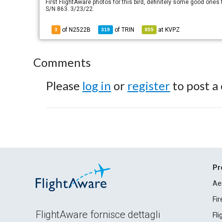
First FlightAware photos for this bird, definitely some good ones 
S/N 863. 3/23/22.
of N2522B
of
TRIN
at
KVPZ
3
319
855
Comments
Please
log in
or
register
to post a
Pr
Ae
Fi
FlightAware fornisce dettagli
Fl