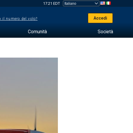
17:21 EDT
Accedi
 il numero del volo?
Comunità
Società