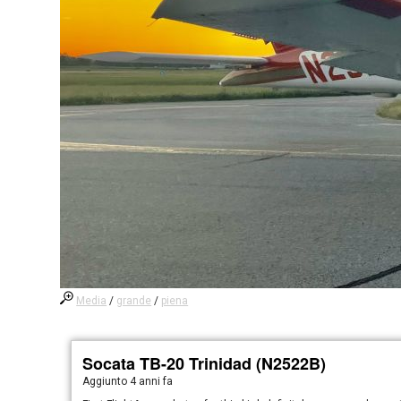
Media
/
grande
/
piena
Socata TB-20 Trinidad (N2522B)
Aggiunto
4 anni fa