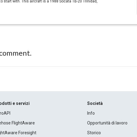
to start with. This aircraft is a 1988 Socata TB-20 Trinidad,
 comment.
odotti e servizi
Società
roAPI
Info
rehose FlightAware
Opportunità di lavoro
ightAware Foresight
Storico