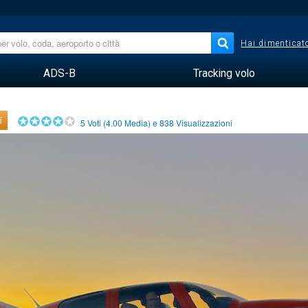
Hai dimenticato
ADS-B
Tracking volo
i
5
Voti (
4.00
Media) e
838
Visualizzazioni