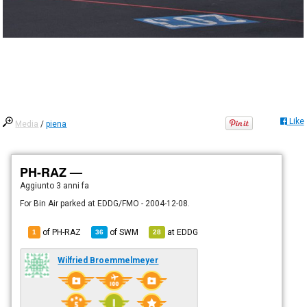
Like
Media
/
piena
PH-RAZ —
Aggiunto
3 anni fa
For Bin Air parked at EDDG/FMO - 2004-12-08.
of PH-RAZ
of
SWM
at
EDDG
1
36
28
Wilfried Broemmelmeyer