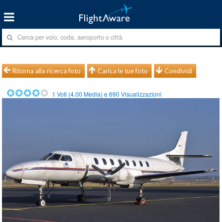
Ritorna alla ricerca foto
Carica le tue foto
Condividi
1
Voti (
4.00
Media) e
690
Visualizzazioni