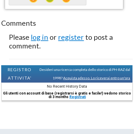
Comments
Please
log in
or
register
to post a
comment.
REGISTRO
Desideri una ricerca completa dello storico di PH-RAZ dal
ATTIVITA'
1998?
Acquista adesso. Lo riceverai entro un'ora
No Recent History Data
Gli utenti con account di base (registrarsi è gratis e facile!) vedono storico
di 3 months
Registrati