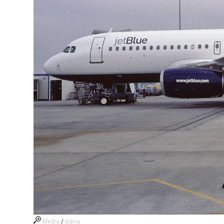
Media
/
piena