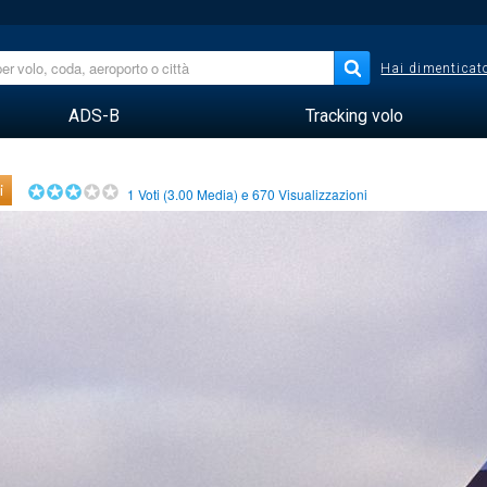
Hai dimenticato
ADS-B
Tracking volo
i
1
Voti (
3.00
Media) e
670
Visualizzazioni