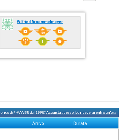
Wilfried Broemmelmeyer
storico di F-WWBR dal 1998?
Acquista adesso. Lo riceverai entro un'ora
Arrivo
Durata