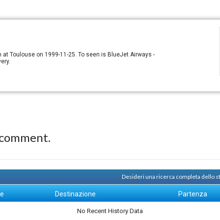
n at Toulouse on 1999-11-25. To seen is BlueJet Airways -
ery.
 comment.
Desideri una ricerca completa dello 
ne
Destinazione
Partenza
No Recent History Data