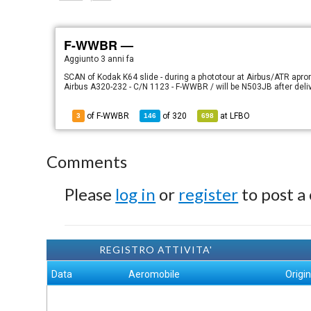
F-WWBR —
Aggiunto
3 anni fa
SCAN of Kodak K64 slide - during a phototour at Airbus/ATR apro
Airbus A320-232 - C/N 1123 - F-WWBR / will be N503JB after deliv
of F-WWBR
of
320
at
LFBO
3
146
698
Comments
Please
log in
or
register
to post a
REGISTRO ATTIVITA'
Data
Aeromobile
Origi