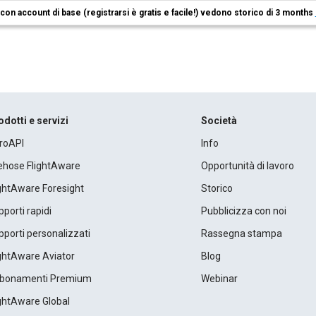
i con account di base (registrarsi è gratis e facile!) vedono storico di 3 months
odotti e servizi
Società
roAPI
Info
rehose FlightAware
Opportunità di lavoro
ightAware Foresight
Storico
porti rapidi
Pubblicizza con noi
porti personalizzati
Rassegna stampa
ightAware Aviator
Blog
bonamenti Premium
Webinar
ightAware Global