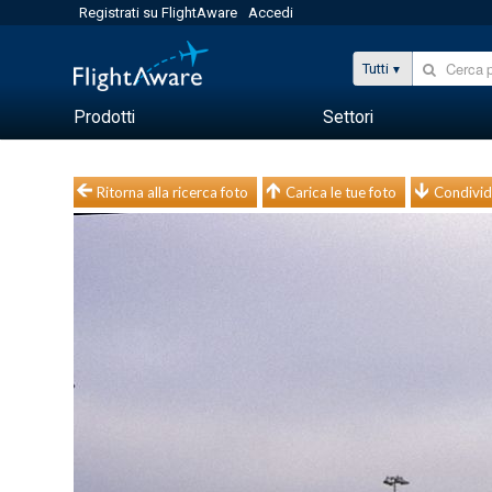
Registrati su FlightAware
Accedi
Tutti
Prodotti
Settori
Ritorna alla ricerca foto
Carica le tue foto
Condivid