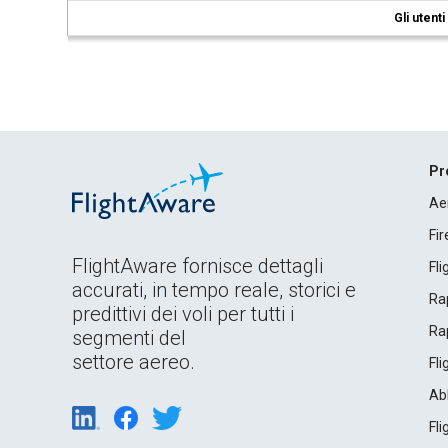
Gli utent
Pr
Ae
Fi
FlightAware fornisce dettagli
Fl
accurati, in tempo reale, storici e
Rap
predittivi dei voli per tutti i
Rap
segmenti del
settore aereo.
Fl
Ab
Fl