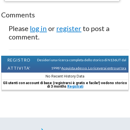
Comments
Please
log in
or
register
to post a
comment.
REGISTRO
Desideri una ricerca completa dello storico di N136UT dal
ATTIVITA'
1998?
Acquista adesso. Lo riceverai entro un'ora
No Recent History Data
Gli utenti con account di base (registrarsi è gratis e facile!) vedono storico
di 3 months
Registrati