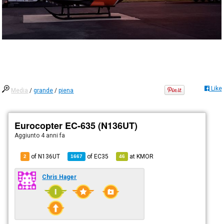
Like
Media
/
grande
/
piena
Eurocopter EC-635 (N136UT)
Aggiunto
4 anni fa
of N136UT
of
EC35
at
KMOR
2
1667
46
Chris Hager