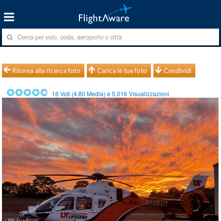
Ritorna alla ricerca foto
Carica le tue foto
Condividi
16
Voti (
4.80
Media) e
5.016
Visualizzazioni