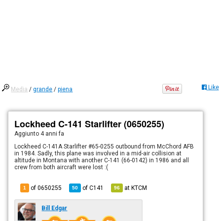
Like
Media
/
grande
/
piena
Lockheed C-141 Starlifter (0650255)
Aggiunto
4 anni fa
Lockheed C-141A Starlifter #65-0255 outbound from McChord AFB
in 1984. Sadly, this plane was involved in a mid-air collision at
altitude in Montana with another C-141 (66-0142) in 1986 and all
crew from both aircraft were lost :(
of 0650255
of
C141
at
KTCM
1
50
96
Bill Edgar