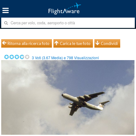
Ritorna alla ricerca foto
Carica le tue foto
Condividi
3
Voti (
3.67
Media) e
798
Visualizzazioni