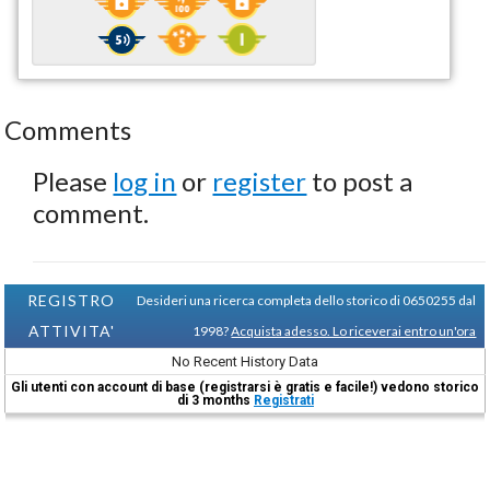
Comments
Please
log in
or
register
to post a
comment.
REGISTRO
Desideri una ricerca completa dello storico di 0650255 dal
ATTIVITA'
1998?
Acquista adesso. Lo riceverai entro un'ora
No Recent History Data
Gli utenti con account di base (registrarsi è gratis e facile!) vedono storico
di 3 months
Registrati