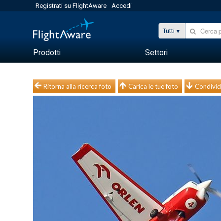
Registrati su FlightAware
Accedi
Tutti
Prodotti
Settori
Ritorna alla ricerca foto
Carica le tue foto
Condivid