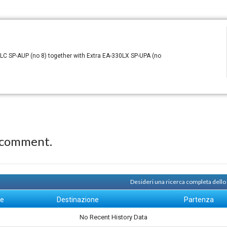
LC SP-AUP (no 8) together with Extra EA-330LX SP-UPA (no
 comment.
Desideri una ricerca completa dello
ne
Destinazione
Partenza
No Recent History Data