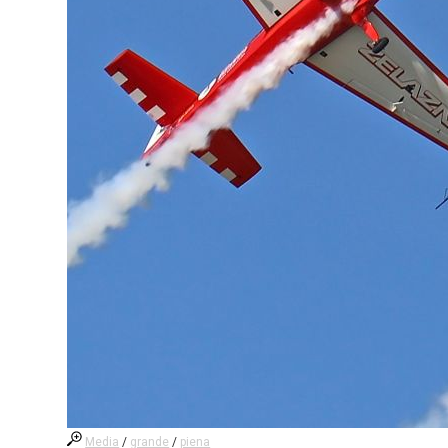
Media
/
grande
/
piena