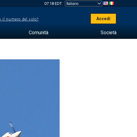
07:18 EDT
Accedi
 il numero del volo?
Comunità
Società