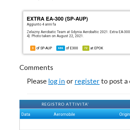
EXTRA EA-300 (SP-AUP)
Aggiunto
4 anni fa
Zelazny Aerobatic Team at Gdynia Aerobaltic 2021. Extra EA-300
4). Photo taken on August 22, 2021.
of SP-AUP
of
E300
at
EPOK
3
686
72
Comments
Please
log in
or
register
to post a
REGISTRO ATTIVITA'
Data
Aeromobile
Origi