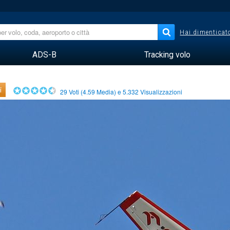
Hai dimenticato
ADS-B
Tracking volo
i
29
Voti (
4.59
Media) e
5.332
Visualizzazioni