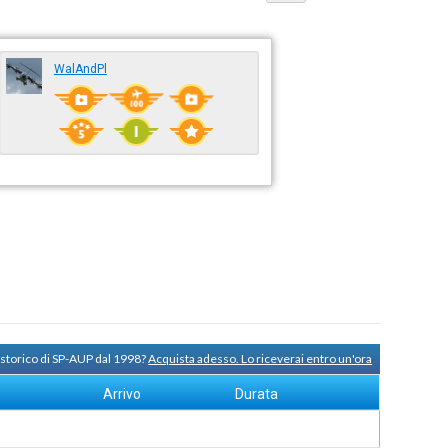
WalAndPl
 storico di SP-AUP dal 1998?
Acquista adesso. Lo riceverai entro un'ora
Arrivo
Durata