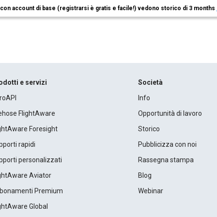
i con account di base (registrarsi è gratis e facile!) vedono storico di 3 months
odotti e servizi
Società
roAPI
Info
rehose FlightAware
Opportunità di lavoro
ightAware Foresight
Storico
porti rapidi
Pubblicizza con noi
porti personalizzati
Rassegna stampa
ightAware Aviator
Blog
bonamenti Premium
Webinar
ightAware Global