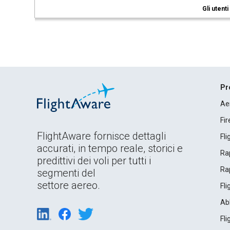
Gli utent
Pr
Ae
Fi
FlightAware fornisce dettagli
Fl
accurati, in tempo reale, storici e
Rap
predittivi dei voli per tutti i
Rap
segmenti del
settore aereo.
Fl
Ab
Fl