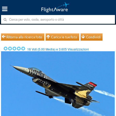
Ritorna alla ricerca foto
Carica le tue foto
Condividi
18
Voti (
5.00
Media) e
3.605
Visualizzazioni