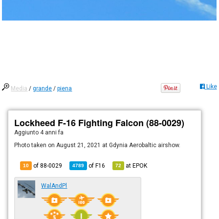
Like
Media
/
grande
/
piena
Lockheed F-16 Fighting Falcon (88-0029)
Aggiunto
4 anni fa
Photo taken on August 21, 2021 at Gdynia Aerobaltic airshow.
of 88-0029
of
F16
at
EPOK
10
4789
72
WalAndPl