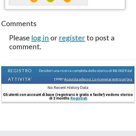
Comments
Please
log in
or
register
to post a
comment.
REGISTRO
Desideri una ricerca completa dello storico di 88-0029 dal
ATTIVITA'
1998?
Acquista adesso. Lo riceverai entro un'ora
No Recent History Data
Gli utenti con account di base (registrarsi è gratis e facile!) vedono storico
di 3 months
Registrati