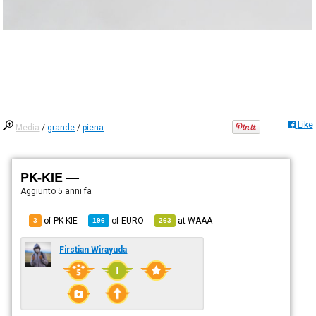
Like
Media
/
grande
/
piena
PK-KIE —
Aggiunto
5 anni fa
of PK-KIE
of
EURO
at
WAAA
3
196
263
Firstian Wirayuda