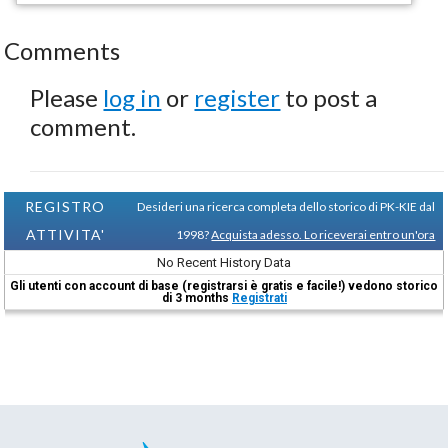
Comments
Please
log in
or
register
to post a
comment.
REGISTRO
Desideri una ricerca completa dello storico di PK-KIE dal
ATTIVITA'
1998?
Acquista adesso. Lo riceverai entro un'ora
No Recent History Data
Gli utenti con account di base (registrarsi è gratis e facile!) vedono storico
di 3 months
Registrati