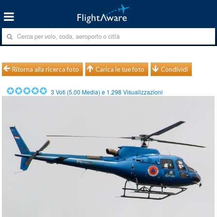
Ritorna alla ricerca foto
Carica le tue foto
Condividi
3
Voti (
5.00
Media) e
1.298
Visualizzazioni