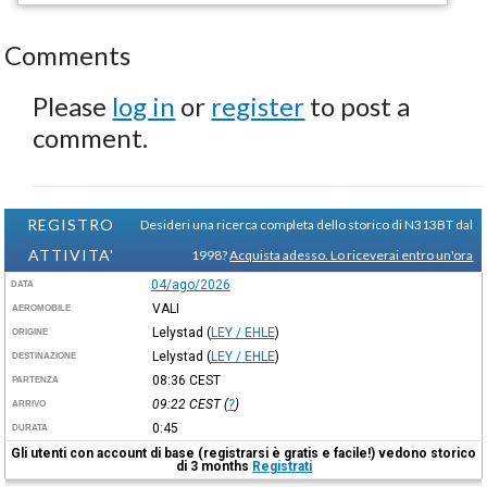
Comments
Please
log in
or
register
to post a
comment.
REGISTRO
Desideri una ricerca completa dello storico di N313BT dal
ATTIVITA'
1998?
Acquista adesso. Lo riceverai entro un'ora
04/ago/2026
DATA
VALI
AEROMOBILE
Lelystad
(
LEY / EHLE
)
ORIGINE
Lelystad
(
LEY / EHLE
)
DESTINAZIONE
08:36
CEST
PARTENZA
09:22
CEST
(
?
)
ARRIVO
0:45
DURATA
Gli utenti con account di base (registrarsi è gratis e facile!) vedono storico
di 3 months
Registrati