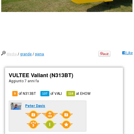
Like
Media
/
grande
/
piena
VULTEE Valiant (N313BT)
Aggiunto
7 anni fa
of N313BT
of
VALI
at
EHOW
9
137
118
Peter Davis