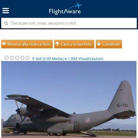
Ritorna alla ricerca foto
Carica le tue foto
Condividi
0
Voti (
0.00
Media) e
1.092
Visualizzazioni