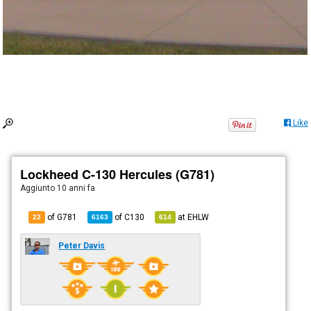
Like
Lockheed C-130 Hercules (G781)
Aggiunto
10 anni fa
of G781
of
C130
at
EHLW
22
6163
614
Peter Davis