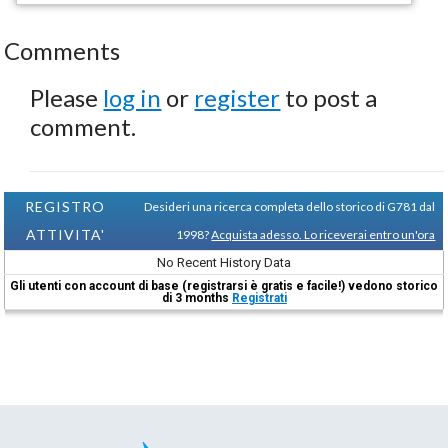
Comments
Please
log in
or
register
to post a
comment.
REGISTRO
Desideri una ricerca completa dello storico di G781 dal
ATTIVITA'
1998?
Acquista adesso. Lo riceverai entro un'ora
No Recent History Data
Gli utenti con account di base (registrarsi è gratis e facile!) vedono storico
di 3 months
Registrati