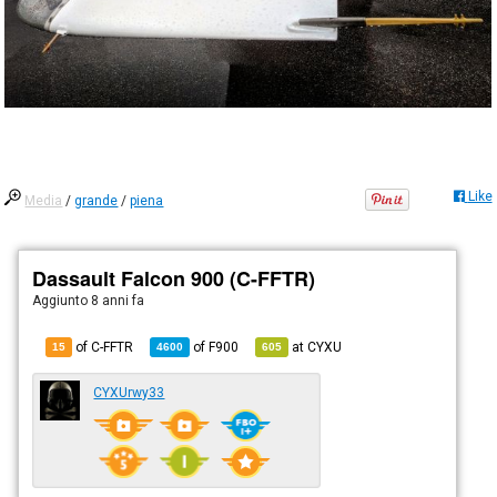
Like
Media
/
grande
/
piena
Dassault Falcon 900 (C-FFTR)
Aggiunto
8 anni fa
of C-FFTR
of
F900
at
CYXU
15
4600
605
CYXUrwy33