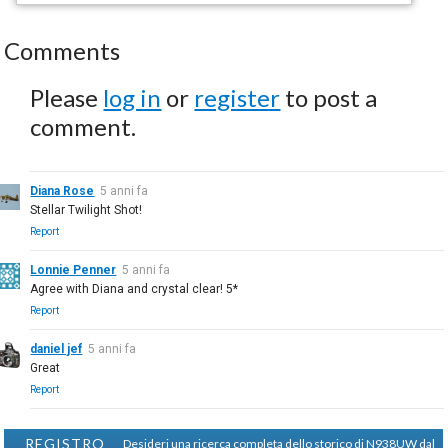
Comments
Please
log in
or
register
to post a
comment.
Diana Rose
5 anni fa
Stellar Twilight Shot!
Report
Lonnie Penner
5 anni fa
Agree with Diana and crystal clear! 5*
Report
daniel jef
5 anni fa
Great
Report
REGISTRO
Desideri una ricerca completa dello storico di N938UW dal