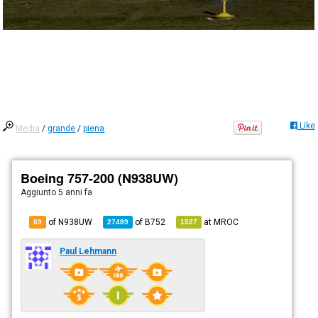
Like
Media
/
grande
/
piena
Boeing 757-200 (N938UW)
Aggiunto
5 anni fa
of N938UW
of
B752
at
MROC
69
27489
1527
Paul Lehmann