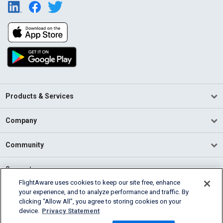
Products & Services
Company
Community
Support
FlightAware uses cookies to keep our site free, enhance
your experience, and to analyze performance and traffic. By
English (USA)
clicking “Allow All”, you agree to storing cookies on your
2026 FlightAware
device.
Privacy Statement
Terms of Use
Privacy
Cookie Settings