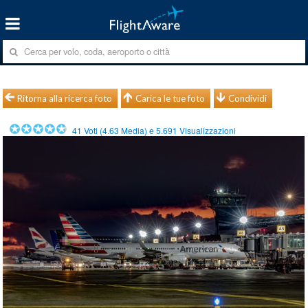
Ritorna alla ricerca foto
Carica le tue foto
Condividi
41
Voti (
4.63
Media) e
5.691
Visualizzazioni