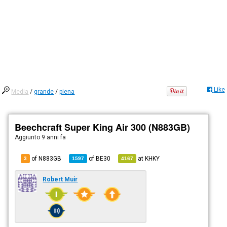
Like
Media
/
grande
/
piena
Beechcraft Super King Air 300 (N883GB)
Aggiunto
9 anni fa
of N883GB
of
BE30
at
KHKY
3
1597
4167
Robert Muir