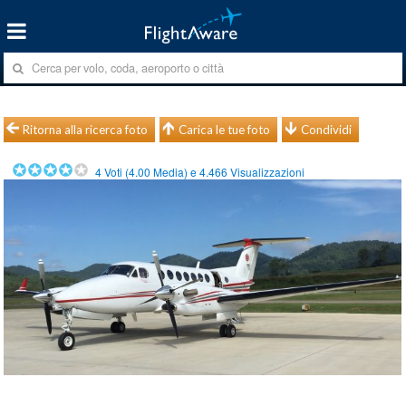
Ritorna alla ricerca foto
Carica le tue foto
Condividi
4
Voti (
4.00
Media) e
4.466
Visualizzazioni