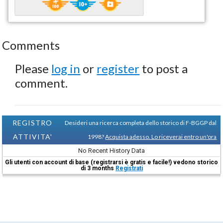
Comments
Please
log in
or
register
to post a
comment.
REGISTRO
Desideri una ricerca completa dello storico di F-BGGP dal
ATTIVITA'
1998?
Acquista adesso. Lo riceverai entro un'ora
No Recent History Data
Gli utenti con account di base (registrarsi è gratis e facile!) vedono storico
di 3 months
Registrati