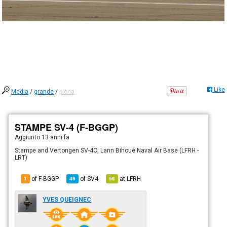
Like
Media
/
grande
/
piena
STAMPE SV-4 (F-BGGP)
Aggiunto
13 anni fa
Stampe and Vertongen SV-4C, Lann Bihoué Naval Air Base (LFRH -
LRT)
of F-BGGP
of
SV4
at
LFRH
1
49
56
YVES QUEIGNEC