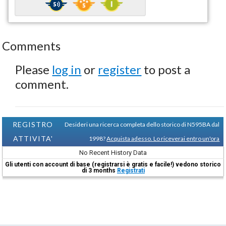
Comments
Please
log in
or
register
to post a
comment.
REGISTRO
Desideri una ricerca completa dello storico di N595BA dal
ATTIVITA'
1998?
Acquista adesso. Lo riceverai entro un'ora
No Recent History Data
Gli utenti con account di base (registrarsi è gratis e facile!) vedono storico
di 3 months
Registrati