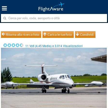
Ritorna alla ricerca foto
Carica le tue foto
Condividi
11
Voti (
4.45
Media) e
3.014
Visualizzazioni