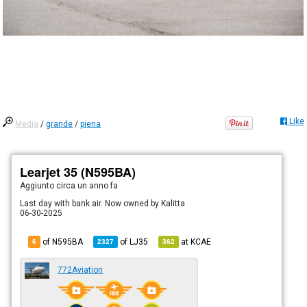
Like
Media
/
grande
/
piena
Learjet 35 (N595BA)
Aggiunto
circa un anno fa
Last day with bank air. Now owned by Kalitta
06-30-2025
of N595BA
of
LJ35
at
KCAE
6
2327
362
772Aviation