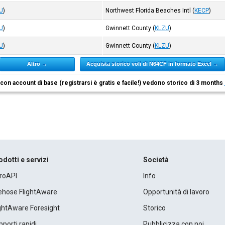
U
)
Northwest Florida Beaches Intl
(
KECP
)
U
)
Gwinnett County
(
KLZU
)
U
)
Gwinnett County
(
KLZU
)
Altro →
Acquista storico voli di N64CF in formato Excel →
i con account di base (registrarsi è gratis e facile!) vedono storico di 3 months
odotti e servizi
Società
roAPI
Info
rehose FlightAware
Opportunità di lavoro
ightAware Foresight
Storico
porti rapidi
Pubblicizza con noi