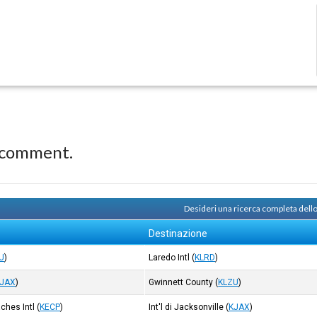
 comment.
Desideri una ricerca completa dell
Destinazione
U
)
Laredo Intl
(
KLRD
)
JAX
)
Gwinnett County
(
KLZU
)
ches Intl
(
KECP
)
Int'l di Jacksonville
(
KJAX
)