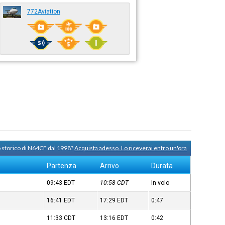
772Aviation
o storico di N64CF dal 1998?
Acquista adesso. Lo riceverai entro un'ora
Partenza
Arrivo
Durata
09:43
EDT
10:58
CDT
In volo
16:41
EDT
17:29
EDT
0:47
11:33
CDT
13:16
EDT
0:42