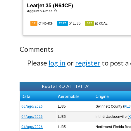
Learjet 35 (N64CF)
Aggiunto
4 mesi fa
of N64CF
of
LJ35
at
KCAE
17
2327
362
Comments
Please
log in
or
register
to post a
REGISTRO ATTIVITA'
Data
Aeromobile
Origine
06/ago/2026
LJ35
Gwinnett County
(
KLZ
04/ago/2026
LJ35
Int'l di Jacksonville
(
K
04/ago/2026
LJ35
Northwest Florida Bea