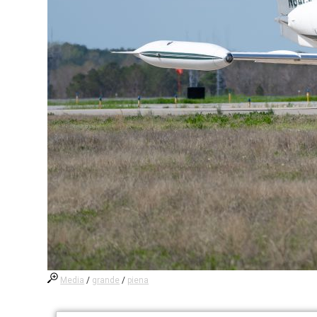
Media
/
grande
/
piena