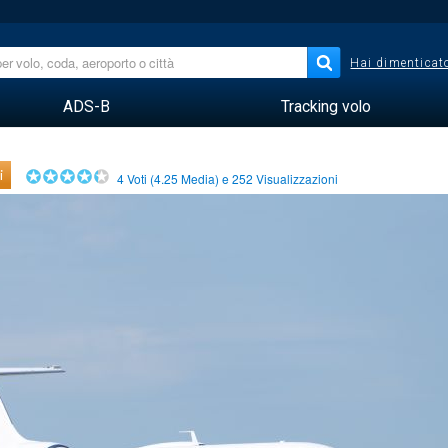
Hai dimenticato
ADS-B
Tracking volo
i
4
Voti (
4.25
Media) e
252
Visualizzazioni