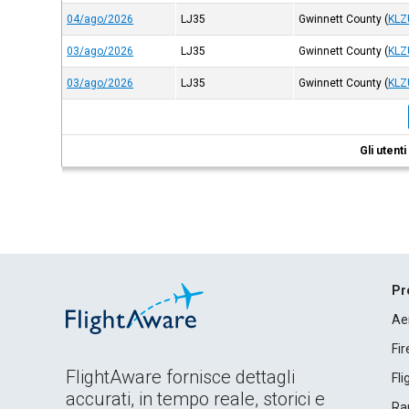
04/ago/2026
LJ35
Gwinnett County
(
KLZ
03/ago/2026
LJ35
Gwinnett County
(
KLZ
03/ago/2026
LJ35
Gwinnett County
(
KLZ
Gli utent
Pr
Ae
Fi
FlightAware fornisce dettagli
Fl
accurati, in tempo reale, storici e
Rap