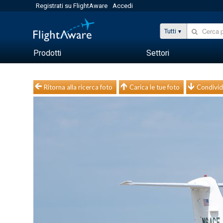
Registrati su FlightAware
Accedi
Tutti
Prodotti
Settori
Ritorna alla ricerca foto
Carica le tue foto
Condivid