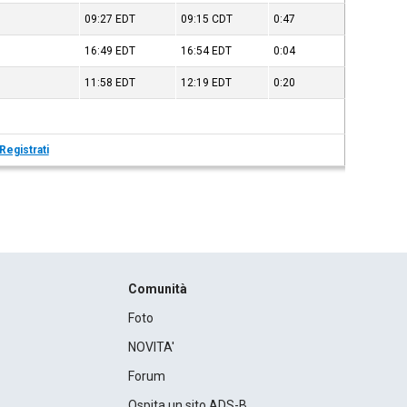
09:27
EDT
09:15
CDT
0:47
16:49
EDT
16:54
EDT
0:04
11:58
EDT
12:19
EDT
0:20
Registrati
Comunità
Foto
NOVITA'
Forum
Ospita un sito ADS-B