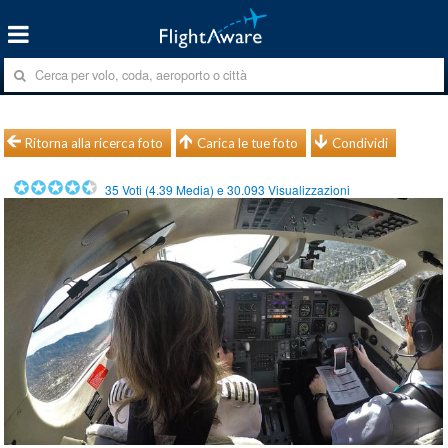
Ritorna alla ricerca foto
Carica le tue foto
Condividi
35
Voti (
4.39
Media) e
30.093
Visualizzazioni