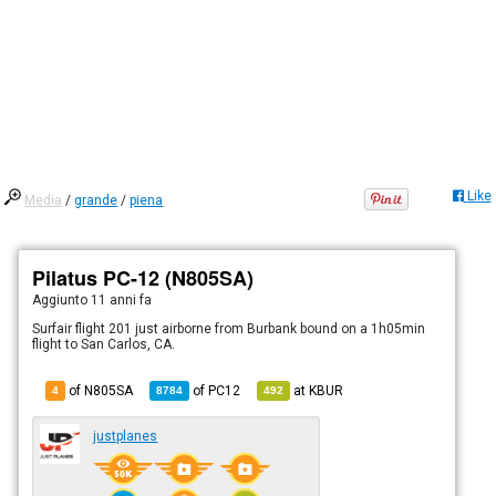
Like
Media
/
grande
/
piena
Pilatus PC-12 (N805SA)
Aggiunto
11 anni fa
Surfair flight 201 just airborne from Burbank bound on a 1h05min
flight to San Carlos, CA.
of N805SA
of
PC12
at
KBUR
4
8784
492
justplanes