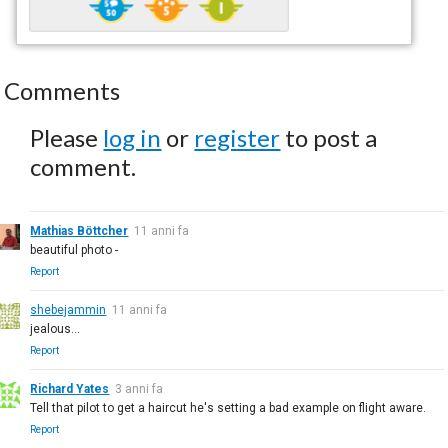
Comments
Please
log in
or
register
to post a
comment.
Mathias Böttcher
11 anni fa
beautiful photo -
Report
shebejammin
11 anni fa
jealous...
Report
Richard Yates
3 anni fa
Tell that pilot to get a haircut he's setting a bad example on flight aware.
Report