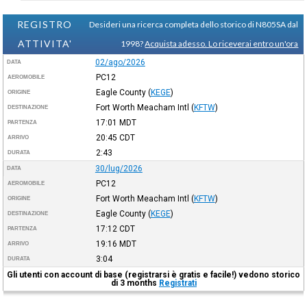
REGISTRO
Desideri una ricerca completa dello storico di N805SA dal
ATTIVITA'
1998?
Acquista adesso. Lo riceverai entro un'ora
02/ago/2026
DATA
PC12
AEROMOBILE
Eagle County
(
KEGE
)
ORIGINE
Fort Worth Meacham Intl
(
KFTW
)
DESTINAZIONE
17:01
MDT
PARTENZA
20:45
CDT
ARRIVO
2:43
DURATA
30/lug/2026
DATA
PC12
AEROMOBILE
Fort Worth Meacham Intl
(
KFTW
)
ORIGINE
Eagle County
(
KEGE
)
DESTINAZIONE
17:12
CDT
PARTENZA
19:16
MDT
ARRIVO
3:04
DURATA
Gli utenti con account di base (registrarsi è gratis e facile!) vedono storico
di 3 months
Registrati