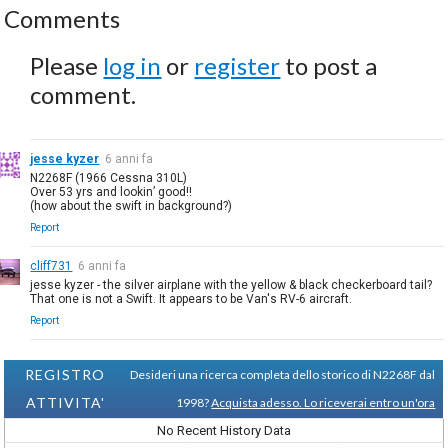
Comments
Please
log in
or
register
to post a
comment.
jesse kyzer
6 anni fa
N2268F (1966 Cessna 310L)
Over 53 yrs and lookin’ good!!
(how about the swift in background?)
Report
cliff731
6 anni fa
jesse kyzer - the silver airplane with the yellow & black checkerboard tail?
That one is not a Swift. It appears to be Van's RV-6 aircraft.
Report
REGISTRO
Desideri una ricerca completa dello storico di N2268F dal
ATTIVITA'
1998?
Acquista adesso. Lo riceverai entro un'ora
No Recent History Data