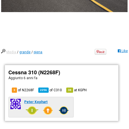
Like
Media
/
grande
/
piena
Cessna 310 (N2268F)
Aggiunto
6 anni fa
of N2268F
of
C310
at
KGPH
3
2256
38
Peter Kephart