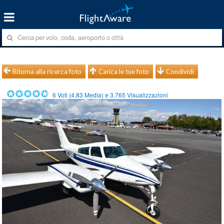
Ritorna alla ricerca foto
Carica le tue foto
Condividi
6
Voti (
4.83
Media) e
3.765
Visualizzazioni