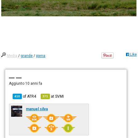
Like
Media
/
grande
/
piena
— —
Aggiunto
10 anni fa
of
ATR4
at
SVMI
410
371
manuel silva