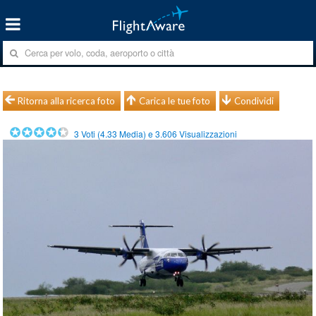
Ritorna alla ricerca foto
Carica le tue foto
Condividi
3
Voti (
4.33
Media) e
3.606
Visualizzazioni